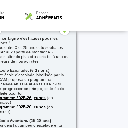
ite
Espace
ON
ADHÉRENTS
montagne c'est aussi pour les
nes !
as entre 0 et 25 ans et tu souhaites
nitier aux sports de montagne ?
s n'attends plus et inscris-toi à une ou
sieurs de nos activités.
Ecole Escalade. (6-17 ans)
re école d'escalade labellisée par la
AM propose un programme
calade en salle et en falaise. Si tu
x progresser en grimpe, cette école
faite pour toi !
gramme 2025-26 jeunes
(en
nase)
gramme 2025-26 jeunes
(en
érieur)
Ecole Aventure. (15-18 ans)
as déjà fait un peu d'escalade et tu