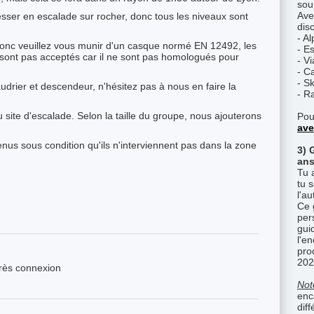
sou
Ave
resser en escalade sur rocher, donc tous les niveaux sont
disc
- A
onc veuillez vous munir d'un casque normé EN 12492, les
- E
 sont pas acceptés car il ne sont pas homologués pour
- Vi
- C
- S
rier et descendeur, n'hésitez pas à nous en faire la
- R
u site d'escalade. Selon la taille du groupe, nous ajouterons
Pou
ave
enus sous condition qu'ils n'interviennent pas dans la zone
3) 
ans
Tu 
tu 
l'a
Ce 
per
gui
l'e
pro
202
près connexion
Not
enc
diff