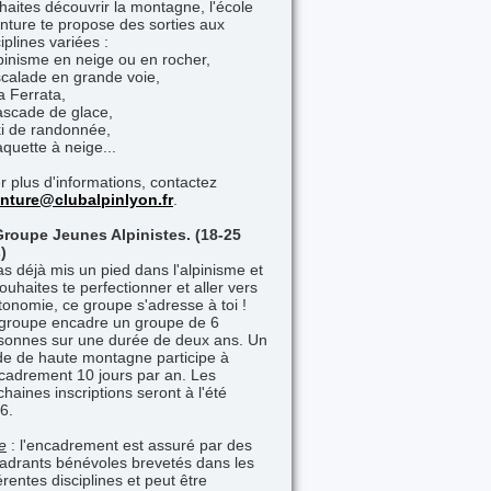
haites découvrir la montagne, l'école
nture te propose des sorties aux
iplines variées :
lpinisme en neige ou en rocher,
scalade en grande voie,
a Ferrata,
ascade de glace,
ki de randonnée,
aquette à neige...
r plus d'informations, contactez
nture@clubalpinlyon.fr
.
Groupe Jeunes Alpinistes. (18-25
)
as déjà mis un pied dans l'alpinisme et
souhaites te perfectionner et aller vers
utonomie, ce groupe s'adresse à toi !
groupe encadre un groupe de 6
sonnes sur une durée de deux ans. Un
de de haute montagne participe à
ncadrement 10 jours par an. Les
chaines inscriptions seront à l'été
6.
e
: l'encadrement est assuré par des
adrants bénévoles brevetés dans les
érentes disciplines et peut être