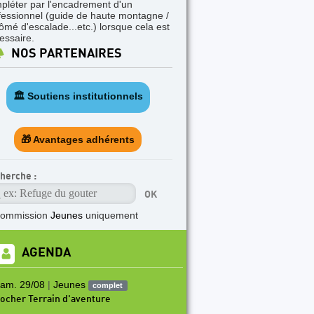
pléter par l'encadrement d'un
fessionnel (guide de haute montagne /
lômé d'escalade...etc.) lorsque cela est
essaire.
NOS PARTENAIRES
🏛️ Soutiens institutionnels
🎁 Avantages adhérents
herche :
commission
Jeunes
uniquement
AGENDA
am. 29/08
|
Jeunes
complet
ocher Terrain d'aventure