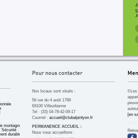
J
S
J
Pour nous contacter
Men
Nos locaux sont situés :
©Les 
appar
56 rue du 4 août 1789
peuven
donnée
69100 Villeurbanne
e
auteu
Tel : (33) 04-78-42-09-17
d
[en sa
Courriel :
accueil@clubalpinlyon.fr
de montagne
PERMANENCE ACCUEIL :
 Sécurité
Retro
Nous vous accueillons :
ent durable