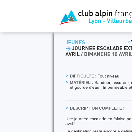
JEUNES
>
>
JOURNEE ESCALADE EXT
AVRIL
/ DIMANCHE 10 AVRI
DIFFICULTÉ :
Tout niveau
MATÉRIEL :
Baudrier, assureur,
et gourde d'eau , Imperméable et 
DESCRIPTION COMPLÈTE :
Une journée escalade en falaise po
avril !
La destination reste encore à défin