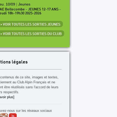
eu. 10/09
|
Jeunes
AE Bellecombe - JEUNES 12-17 ANS -
eudi 18h-19h30 2025-2026
> VOIR TOUTES LES SORTIES JEUNES
> VOIR TOUTES LES SORTIES DU CLUB
tions légales
contenus de ce site, images et textes,
tiennent au Club Alpin Français et ne
t être réutilisés sans l'accord de leurs
rs respectifs.
voir plus]
uvez-nous sur les réseaux sociaux