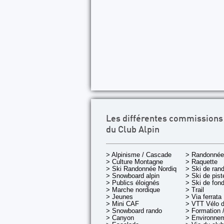
Les différentes commissions
du Club Alpin
> Alpinisme / Cascade
> Randonnée
> Culture Montagne
> Raquette
> Ski Randonnée Nordique
> Ski de ran
> Snowboard alpin
> Ski de pist
> Publics éloignés
> Ski de fon
> Marche nordique
> Trail
> Jeunes
> Via ferrata
> Mini CAF
> VTT Vélo 
> Snowboard rando
> Formation /
> Canyon
> Environnem