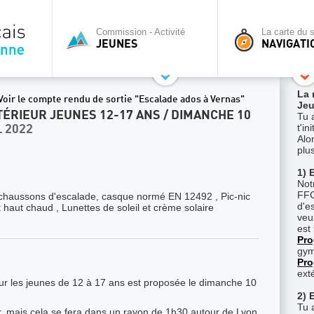
Commission - Activité
La carte du s
JEUNES
NAVIGATI
La 
Voir le compte rendu de sortie "Escalade ados à Vernas"
Jeu
ÉRIEUR JEUNES 12-17 ANS / DIMANCHE 10
Tu 
t'i
L 2022
Alor
plu
1) 
Not
FFC
 chaussons d'escalade, casque normé EN 12492 , Pic-nic
d'es
haut chaud , Lunettes de soleil et crème solaire
veu
est 
Pro
gym
Pro
ext
ur les jeunes de 12 à 17 ans est proposée le dimanche 10
2) 
Tu 
ir, mais cela se fera dans un rayon de 1h30 autour de Lyon.