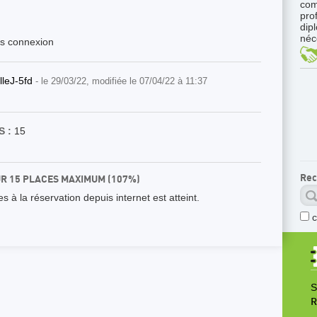
com
pro
dip
néc
ès connexion
lleJ-5fd
- le 29/03/22, modifiée le 07/04/22 à 11:37
 :
15
Rec
UR 15 PLACES MAXIMUM (107%)
 à la réservation depuis internet est atteint.
S
R