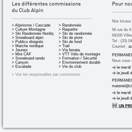
Les différentes commissions
Pour no
du Club Alpin
Nos locaux 
> Alpinisme / Cascade
> Randonnée
> Culture Montagne
> Raquette
56 rue du 4
> Ski Randonnée Nordique
> Ski de randonnée
69100 Ville
> Snowboard alpin
> Ski de piste
Tel : (33) 0
> Publics éloignés
> Ski de fond
> Marche nordique
> Trail
Courriel :
ac
> Jeunes
> Via ferrata
> Mini CAF
> VTT Vélo de montagne
PERMANEN
> Snowboard rando
> Formation / Sécurité
Nous vous a
> Canyon
> Environnement durable
> Escalade
> Vie du club
> le mardi 
> le jeudi 
> Voir les responsables par commission
PERMANE
materiel@cl
> le mardi 
> le jeudi 
🚧
UN PR