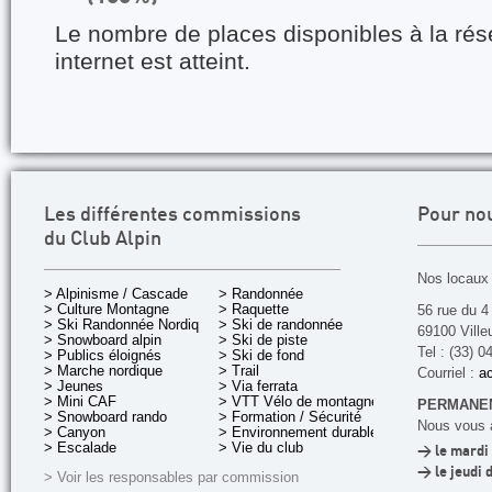
Le nombre de places disponibles à la rés
internet est atteint.
Les différentes commissions
Pour no
du Club Alpin
Nos locaux 
> Alpinisme / Cascade
> Randonnée
> Culture Montagne
> Raquette
56 rue du 4
> Ski Randonnée Nordique
> Ski de randonnée
69100 Ville
> Snowboard alpin
> Ski de piste
Tel : (33) 0
> Publics éloignés
> Ski de fond
> Marche nordique
> Trail
Courriel :
ac
> Jeunes
> Via ferrata
> Mini CAF
> VTT Vélo de montagne
PERMANEN
> Snowboard rando
> Formation / Sécurité
Nous vous a
> Canyon
> Environnement durable
> Escalade
> Vie du club
> le mardi 
> le jeudi 
> Voir les responsables par commission