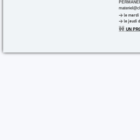
PERMANE
materiel@cl
> le mardi 
> le jeudi 
🚧
UN PR