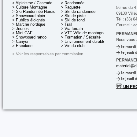
> Alpinisme / Cascade
> Randonnée
> Culture Montagne
> Raquette
56 rue du 4
> Ski Randonnée Nordique
> Ski de randonnée
69100 Ville
> Snowboard alpin
> Ski de piste
Tel : (33) 0
> Publics éloignés
> Ski de fond
> Marche nordique
> Trail
Courriel :
ac
> Jeunes
> Via ferrata
> Mini CAF
> VTT Vélo de montagne
PERMANEN
> Snowboard rando
> Formation / Sécurité
Nous vous a
> Canyon
> Environnement durable
> Escalade
> Vie du club
> le mardi 
> le jeudi 
> Voir les responsables par commission
PERMANE
materiel@cl
> le mardi 
> le jeudi 
🚧
UN PR