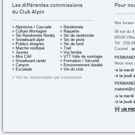
Les différentes commissions
Pour no
du Club Alpin
Nos locaux 
> Alpinisme / Cascade
> Randonnée
> Culture Montagne
> Raquette
56 rue du 4
> Ski Randonnée Nordique
> Ski de randonnée
69100 Ville
> Snowboard alpin
> Ski de piste
Tel : (33) 0
> Publics éloignés
> Ski de fond
> Marche nordique
> Trail
Courriel :
ac
> Jeunes
> Via ferrata
> Mini CAF
> VTT Vélo de montagne
PERMANEN
> Snowboard rando
> Formation / Sécurité
Nous vous a
> Canyon
> Environnement durable
> Escalade
> Vie du club
> le mardi 
> le jeudi 
> Voir les responsables par commission
PERMANE
materiel@cl
> le mardi 
> le jeudi 
🚧
UN PR