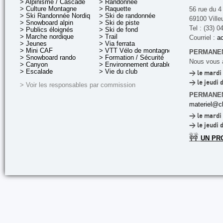
> Alpinisme / Cascade
> Randonnée
> Culture Montagne
> Raquette
56 rue du 4
> Ski Randonnée Nordique
> Ski de randonnée
69100 Ville
> Snowboard alpin
> Ski de piste
Tel : (33) 0
> Publics éloignés
> Ski de fond
> Marche nordique
> Trail
Courriel :
ac
> Jeunes
> Via ferrata
> Mini CAF
> VTT Vélo de montagne
PERMANEN
> Snowboard rando
> Formation / Sécurité
Nous vous a
> Canyon
> Environnement durable
> Escalade
> Vie du club
> le mardi 
> le jeudi 
> Voir les responsables par commission
PERMANE
materiel@cl
> le mardi 
> le jeudi 
🚧
UN PR