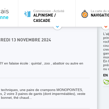
Commission - Activité
La carte du s
ALPINISME /
NAVIGATI
CASCADE
L'a
pri
CREDI 13 NOVEMBRE 2024
roc
cour
cre
gar
mon
En 
 en falaise école : quintal , zoo , abattoir ou autre en
pré
ou 
EN 
ts techniques, une paire de crampons MONOPOINTES,
s, 2 voire 3 paires de gants (dont imperméables), veste
bonnet, thé chaud...