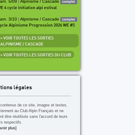
am. 5/09
|
Alpinisme / Cascade
complet
E 4 cycle initiation alpi estival
am. 3/10
|
Alpinisme / Cascade
complet
ycle Alpinisme Progression 2026 WE #5
> VOIR TOUTES LES SORTIES
ALPINISME / CASCADE
> VOIR TOUTES LES SORTIES DU CLUB
tions légales
contenus de ce site, images et textes,
tiennent au Club Alpin Français et ne
t être réutilisés sans l'accord de leurs
rs respectifs.
voir plus]