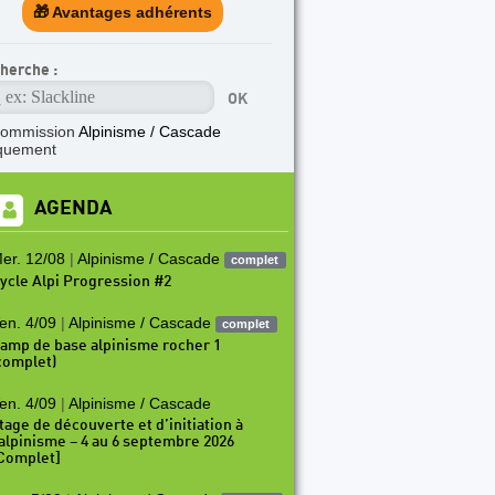
🎁 Avantages adhérents
herche :
commission
Alpinisme / Cascade
quement
AGENDA
er. 12/08
|
Alpinisme / Cascade
complet
ycle Alpi Progression #2
en. 4/09
|
Alpinisme / Cascade
complet
amp de base alpinisme rocher 1
complet)
en. 4/09
|
Alpinisme / Cascade
tage de découverte et d’initiation à
’alpinisme – 4 au 6 septembre 2026
Complet]