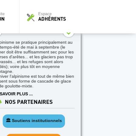
ite
Espace
ON
ADHÉRENTS
lpinisme se pratique principalement au
ntemps-été de mai à septembre (le
her doit être suffisamment sec pour les
ses d'arêtes... et les glaciers pas trop
vassés... et les refuges sont alors
dés); voire plus tôt en moyenne
tagne.
hiver l'alpinisme est tout de même bien
sent sous forme de cascade de glace
de goulotte-mixte.
SAVOIR PLUS ...
NOS PARTENAIRES
🏛️ Soutiens institutionnels