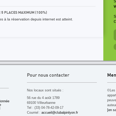
S
W
R 5 PLACES MAXIMUM (100%)
S
 à la réservation depuis internet est atteint.
C
Pour nous contacter
Men
Nos locaux sont situés :
©Les 
appar
56 rue du 4 août 1789
peuven
donnée
69100 Villeurbanne
e
auteu
Tel : (33) 04-78-42-09-17
d
[en sa
Courriel :
accueil@clubalpinlyon.fr