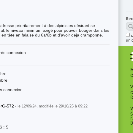
Rec
'adresse prioritairement à des alpinistes désirant se
nal; le niveau minimum exigé pour pouvoir bouger dans les
r en tête en falaise du 6a/6b et d'avoir déja cramponné.
uni
près connexion
M
mbre
C
mbre
V
ès connexion
C
(
ierG-572
- le 12/09/24, modifiée le 29/10/25 à 09:22
V
S
l
[
 :
5