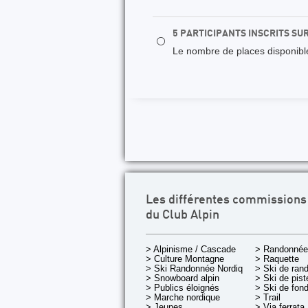
5 PARTICIPANTS INSCRITS SU
⚪
Le nombre de places disponibles
Les différentes commissions
du Club Alpin
> Alpinisme / Cascade
> Randonnée
> Culture Montagne
> Raquette
> Ski Randonnée Nordique
> Ski de ran
> Snowboard alpin
> Ski de pist
> Publics éloignés
> Ski de fon
> Marche nordique
> Trail
> Jeunes
> Via ferrata