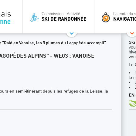
Commission - Activité
La carte du s
SKI DE RANDONNÉE
NAVIGATI
Ski
e "Raid en Vanoise, les 5 plumes du Lagopède accompli"
vou
hive
GOPÈDES ALPINS" - WE03 : VANOISE
vous
Le 
le 
ours en semi-itinérant depuis les refuges de la Leisse, la
EN 