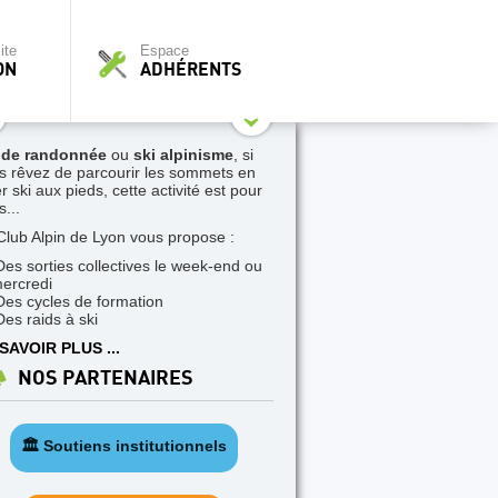
ite
Espace
ON
ADHÉRENTS
 de randonnée
ou
ski alpinisme
, si
s rêvez de parcourir les sommets en
r ski aux pieds, cette activité est pour
...
Club Alpin de Lyon vous propose :
Des sorties collectives le week-end ou
mercredi
Des cycles de formation
Des raids à ski
SAVOIR PLUS ...
NOS PARTENAIRES
🏛️ Soutiens institutionnels