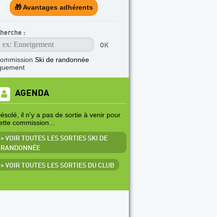
🎁 Avantages adhérents
herche :
commission
Ski de randonnée
quement
AGENDA
ésolé, il n'y a pas de sortie à venir pour
ette commission...
> VOIR TOUTES LES SORTIES SKI DE
RANDONNÉE
> VOIR TOUTES LES SORTIES DU CLUB