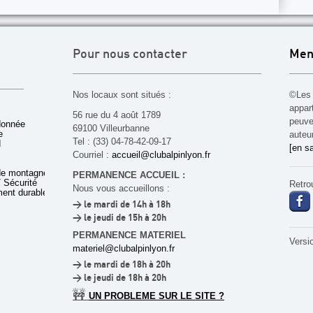
Pour nous contacter
Men
Nos locaux sont situés :
©Les 
appar
56 rue du 4 août 1789
peuven
donnée
69100 Villeurbanne
e
auteu
Tel : (33) 04-78-42-09-17
d
[en sa
Courriel :
accueil@clubalpinlyon.fr
de montagne
PERMANENCE ACCUEIL :
 Sécurité
Retro
Nous vous accueillons :
ent durable
> le mardi de 14h à 18h
> le jeudi de 15h à 20h
PERMANENCE MATERIEL
Versi
materiel@clubalpinlyon.fr
> le mardi de 18h à 20h
> le jeudi de 18h à 20h
🚧
UN PROBLEME SUR LE SITE ?