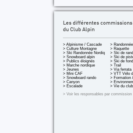
Les différentes commissions
du Club Alpin
> Alpinisme / Cascade
> Randonnée
> Culture Montagne
> Raquette
> Ski Randonnée Nordique
> Ski de ran
> Snowboard alpin
> Ski de pist
> Publics éloignés
> Ski de fon
> Marche nordique
> Trail
> Jeunes
> Via ferrata
> Mini CAF
> VTT Vélo 
> Snowboard rando
> Formation /
> Canyon
> Environnem
> Escalade
> Vie du club
> Voir les responsables par commission