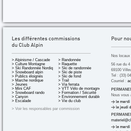
Les différentes commissions
Pour no
du Club Alpin
Nos locaux 
> Alpinisme / Cascade
> Randonnée
> Culture Montagne
> Raquette
56 rue du 4
> Ski Randonnée Nordique
> Ski de randonnée
69100 Ville
> Snowboard alpin
> Ski de piste
Tel : (33) 0
> Publics éloignés
> Ski de fond
> Marche nordique
> Trail
Courriel :
ac
> Jeunes
> Via ferrata
> Mini CAF
> VTT Vélo de montagne
PERMANEN
> Snowboard rando
> Formation / Sécurité
Nous vous a
> Canyon
> Environnement durable
> Escalade
> Vie du club
> le mardi 
> le jeudi 
> Voir les responsables par commission
PERMANE
materiel@cl
> le mardi 