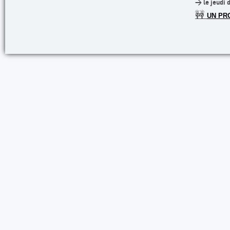
> le jeudi 
🚧
UN PR