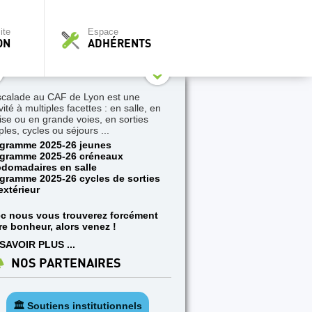
ite
Espace
ON
ADHÉRENTS
scalade au CAF de Lyon est une
vité à multiples facettes : en salle, en
aise ou en grande voies, en sorties
ples, cycles ou séjours ...
gramme 2025-26 jeunes
gramme 2025-26 créneaux
domadaires en salle
gramme 2025-26 cycles de sorties
extérieur
c nous vous trouverez forcément
re bonheur, alors venez !
SAVOIR PLUS ...
NOS PARTENAIRES
🏛️ Soutiens institutionnels