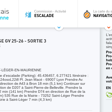
Commission - Activité
La carte du s
ESCALADE
NAVIGATI
L'e
acti
E GV 25-26 - SORTIE 3
fal
5
sim
Pro
Pro
heb
Pro
en 
T-LÉGER-EN-MAURIENNE
e d'escalade (Parking): 45.436457, 6.277421 Itinéraire :
Ave
24osoL22i8 Pl. Jean Macé - 69007 Lyon Prendre Av.
vot
direction de A43 à Bron 18 min (5,1 km) Continuer sur
ion de D207 à Saint-Pierre-de-Belleville. Prendre la
EN 
 22 min (141 km) Prendre D74 en direction de Rue de la
km) 535 Rue de la Mairie - 73252 Saint-Léger Prendre
irie à Saint-Léger 7 min (4,3 km)