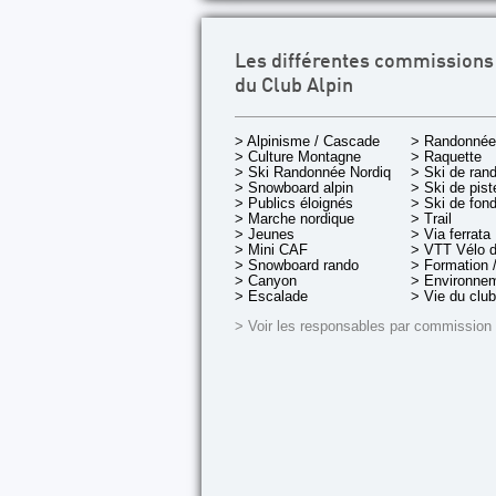
Les différentes commissions
du Club Alpin
> Alpinisme / Cascade
> Randonnée
> Culture Montagne
> Raquette
> Ski Randonnée Nordique
> Ski de ran
> Snowboard alpin
> Ski de pist
> Publics éloignés
> Ski de fon
> Marche nordique
> Trail
> Jeunes
> Via ferrata
> Mini CAF
> VTT Vélo 
> Snowboard rando
> Formation /
> Canyon
> Environnem
> Escalade
> Vie du club
> Voir les responsables par commission