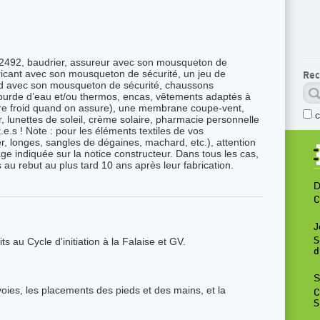
92, baudrier, assureur avec son mousqueton de
bricant avec son mousqueton de sécurité, un jeu de
Rec
 avec son mousqueton de sécurité, chaussons
gourde d’eau et/ou thermos, encas, vêtements adaptés à
faire froid quand on assure), une membrane coupe-vent,
 lunettes de soleil, crème solaire, pharmacie personnelle
e.s ! Note : pour les éléments textiles de vos
, longes, sangles de dégaines, machard, etc.), attention
e indiquée sur la notice constructeur. Dans tous les cas,
au rebut au plus tard 10 ans après leur fabrication.
D
C
J
s au Cycle d'initiation à la Falaise et GV.
S
d
S
voies, les placements des pieds et des mains, et la
C
S