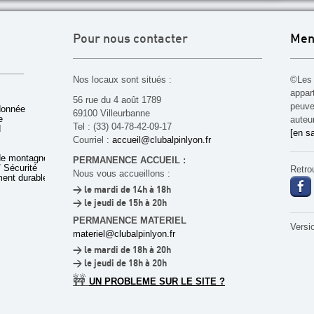
Pour nous contacter
Men
Nos locaux sont situés :
©Les 
appar
56 rue du 4 août 1789
peuven
donnée
69100 Villeurbanne
e
auteu
Tel : (33) 04-78-42-09-17
d
[en sa
Courriel :
accueil@clubalpinlyon.fr
de montagne
PERMANENCE ACCUEIL :
 Sécurité
Retro
Nous vous accueillons :
ent durable
> le mardi de 14h à 18h
> le jeudi de 15h à 20h
PERMANENCE MATERIEL
Versi
materiel@clubalpinlyon.fr
> le mardi de 18h à 20h
> le jeudi de 18h à 20h
🚧
UN PROBLEME SUR LE SITE ?