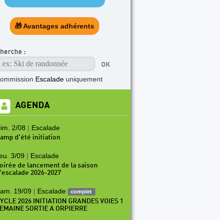
🎁 Avantages adhérents
herche :
commission
Escalade
uniquement
AGENDA
im. 2/08
|
Escalade
amp d'été initiation
eu. 3/09
|
Escalade
oirée de lancement de la saison
'escalade 2026-2027
am. 19/09
|
Escalade
complet
YCLE 2026 INITIATION GRANDES VOIES 1
EMAINE SORTIE A ORPIERRE