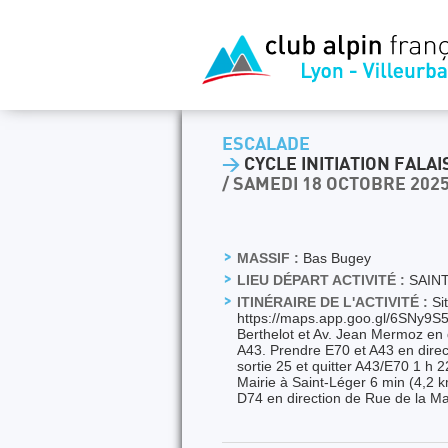
ESCALADE
>
CYCLE INITIATION FALAIS
/ SAMEDI 18 OCTOBRE 202
MASSIF :
Bas Bugey
LIEU DÉPART ACTIVITÉ :
SAIN
ITINÉRAIRE DE L'ACTIVITÉ :
Sit
https://maps.app.goo.gl/6SNy9S5
Berthelot et Av. Jean Mermoz en 
A43. Prendre E70 et A43 en direct
sortie 25 et quitter A43/E70 1 h
Mairie à Saint-Léger 6 min (4,2 
D74 en direction de Rue de la Ma