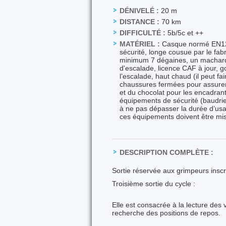
DÉNIVELÉ :
20 m
DISTANCE :
70 km
DIFFICULTÉ :
5b/5c et ++
MATÉRIEL :
Casque normé EN124
sécurité, longe cousue par le fa
minimum 7 dégaines, un machard
d'escalade, licence CAF à jour, 
l’escalade, haut chaud (il peut 
chaussures fermées pour assurer,
et du chocolat pour les encadrant.
équipements de sécurité (baudrier
à ne pas dépasser la durée d’usag
ces équipements doivent être mis 
DESCRIPTION COMPLÈTE :
Sortie réservée aux grimpeurs inscrit
Troisième sortie du cycle :
Elle est consacrée à la lecture des 
recherche des positions de repos.