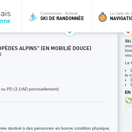
Commission - Activité
La carte du s
SKI DE RANDONNÉE
NAVIGATI
Ski
vou
PÈDES ALPINS" (EN MOBILIÉ DOUCE)
hive
5
vous
Le 
le 
 ou PD (3.1/AD ponctuellement)
EN 
nnée destiné à des personnes en bonne condition physique,