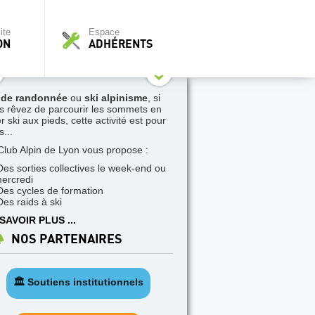
ite
Espace
ON
ADHÉRENTS
 de randonnée
ou
ski alpinisme
, si
s rêvez de parcourir les sommets en
r ski aux pieds, cette activité est pour
...
Club Alpin de Lyon vous propose :
Des sorties collectives le week-end ou
mercredi
Des cycles de formation
Des raids à ski
SAVOIR PLUS ...
NOS PARTENAIRES
🏛️ Soutiens institutionnels