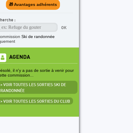
🎁 Avantages adhérents
herche :
commission
Ski de randonnée
quement
AGENDA
ésolé, il n'y a pas de sortie à venir pour
ette commission...
> VOIR TOUTES LES SORTIES SKI DE
RANDONNÉE
> VOIR TOUTES LES SORTIES DU CLUB