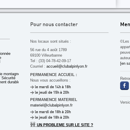
Pour nous contacter
Men
Nos locaux sont situés :
©Les 
appar
56 rue du 4 août 1789
peuven
donnée
69100 Villeurbanne
e
auteu
Tel : (33) 04-78-42-09-17
d
[en sa
Courriel :
accueil@clubalpinlyon.fr
de montagne
PERMANENCE ACCUEIL :
 Sécurité
Retro
Nous vous accueillons :
ent durable
> le mardi de 14h à 18h
> le jeudi de 15h à 20h
PERMANENCE MATERIEL
Versi
materiel@clubalpinlyon.fr
> le mardi de 18h à 20h
> le jeudi de 18h à 20h
🚧
UN PROBLEME SUR LE SITE ?