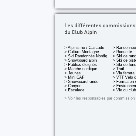
Les différentes commissions
du Club Alpin
> Alpinisme / Cascade
> Randonnée
> Culture Montagne
> Raquette
> Ski Randonnée Nordique
> Ski de ran
> Snowboard alpin
> Ski de pist
> Publics éloignés
> Ski de fon
> Marche nordique
> Trail
> Jeunes
> Via ferrata
> Mini CAF
> VTT Vélo 
> Snowboard rando
> Formation /
> Canyon
> Environnem
> Escalade
> Vie du club
> Voir les responsables par commission