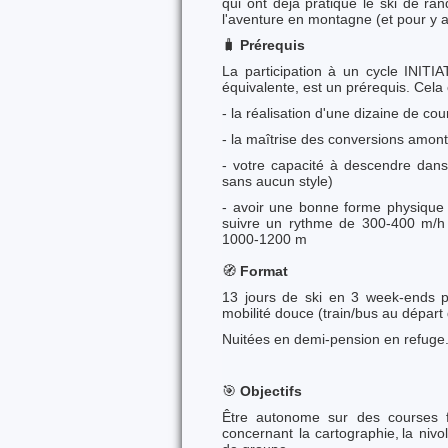
qui ont déjà pratiqué le ski de ra
l'aventure en montagne (et pour y
🧳
Prérequis
La participation à un cycle INIT
équivalente, est un prérequis. Cel
- la réalisation d'une dizaine de co
- la maîtrise des conversions amont
- votre capacité à descendre dans
sans aucun style)
- avoir une bonne forme physique
suivre un rythme de 300-400 m/h
1000-1200 m
🧭
Format
13 jours de ski en 3 week-ends pr
mobilité douce (train/bus au départ
Nuitées en demi-pension en refug
🎯
Objectifs
Être autonome sur des courses fa
concernant la cartographie, la nivo