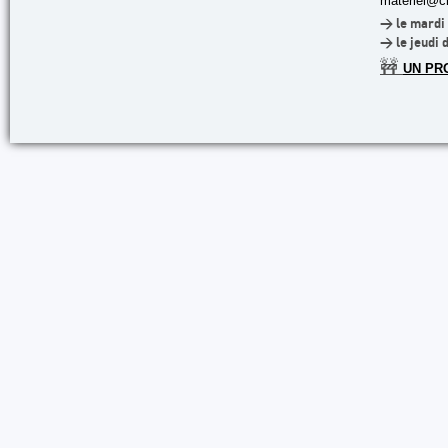
materiel@cl
> le mardi 
> le jeudi 
🚧
UN PR