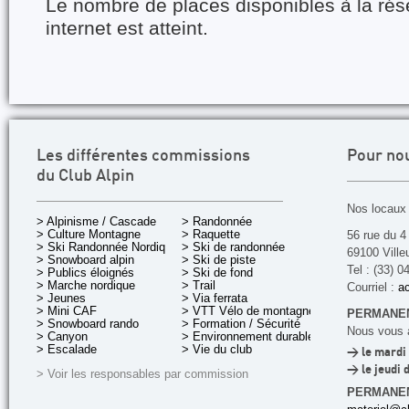
Le nombre de places disponibles à la rés
internet est atteint.
Les différentes commissions
Pour no
du Club Alpin
Nos locaux 
> Alpinisme / Cascade
> Randonnée
> Culture Montagne
> Raquette
56 rue du 4
> Ski Randonnée Nordique
> Ski de randonnée
69100 Ville
> Snowboard alpin
> Ski de piste
Tel : (33) 0
> Publics éloignés
> Ski de fond
> Marche nordique
> Trail
Courriel :
ac
> Jeunes
> Via ferrata
> Mini CAF
> VTT Vélo de montagne
PERMANEN
> Snowboard rando
> Formation / Sécurité
Nous vous a
> Canyon
> Environnement durable
> Escalade
> Vie du club
> le mardi 
> le jeudi 
> Voir les responsables par commission
PERMANE