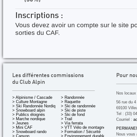
Inscriptions :
Vous devez avoir un compte sur le site po
sorties du CAF.
Les différentes commissions
Pour no
du Club Alpin
Nos locaux 
> Alpinisme / Cascade
> Randonnée
> Culture Montagne
> Raquette
56 rue du 4
> Ski Randonnée Nordique
> Ski de randonnée
69100 Ville
> Snowboard alpin
> Ski de piste
Tel : (33) 0
> Publics éloignés
> Ski de fond
> Marche nordique
> Trail
Courriel :
ac
> Jeunes
> Via ferrata
> Mini CAF
> VTT Vélo de montagne
PERMANEN
> Snowboard rando
> Formation / Sécurité
Nous vous a
> Canyon
> Environnement durable