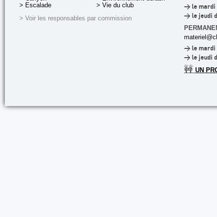
> Escalade
> Vie du club
> le mardi 
> le jeudi 
> Voir les responsables par commission
PERMANE
materiel@cl
> le mardi 
> le jeudi 
🚧
UN PR