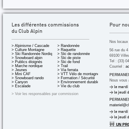
Les différentes commissions
Pour no
du Club Alpin
Nos locaux 
> Alpinisme / Cascade
> Randonnée
> Culture Montagne
> Raquette
56 rue du 4
> Ski Randonnée Nordique
> Ski de randonnée
69100 Ville
> Snowboard alpin
> Ski de piste
Tel : (33) 0
> Publics éloignés
> Ski de fond
> Marche nordique
> Trail
Courriel :
ac
> Jeunes
> Via ferrata
> Mini CAF
> VTT Vélo de montagne
PERMANEN
> Snowboard rando
> Formation / Sécurité
Nous vous a
> Canyon
> Environnement durable
> Escalade
> Vie du club
> le mardi 
> le jeudi 
> Voir les responsables par commission
PERMANE
materiel@cl
> le mardi 
> le jeudi 
🚧
UN PR