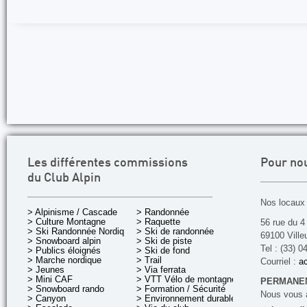
Les différentes commissions
Pour no
du Club Alpin
Nos locaux 
> Alpinisme / Cascade
> Randonnée
> Culture Montagne
> Raquette
56 rue du 4
> Ski Randonnée Nordique
> Ski de randonnée
69100 Ville
> Snowboard alpin
> Ski de piste
Tel : (33) 0
> Publics éloignés
> Ski de fond
> Marche nordique
> Trail
Courriel :
ac
> Jeunes
> Via ferrata
> Mini CAF
> VTT Vélo de montagne
PERMANEN
> Snowboard rando
> Formation / Sécurité
Nous vous a
> Canyon
> Environnement durable