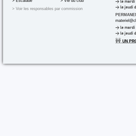
> Escalade
> Vie du club
> le mardi 
> le jeudi 
> Voir les responsables par commission
PERMANE
materiel@cl
> le mardi 
> le jeudi 
🚧
UN PR