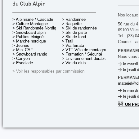
du Club Alpin
Nos locaux 
> Alpinisme / Cascade
> Randonnée
> Culture Montagne
> Raquette
56 rue du 4
> Ski Randonnée Nordique
> Ski de randonnée
69100 Ville
> Snowboard alpin
> Ski de piste
Tel : (33) 0
> Publics éloignés
> Ski de fond
> Marche nordique
> Trail
Courriel :
ac
> Jeunes
> Via ferrata
> Mini CAF
> VTT Vélo de montagne
PERMANEN
> Snowboard rando
> Formation / Sécurité
Nous vous a
> Canyon
> Environnement durable
> Escalade
> Vie du club
> le mardi 
> le jeudi 
> Voir les responsables par commission
PERMANE
materiel@cl
> le mardi 
> le jeudi 
🚧
UN PR