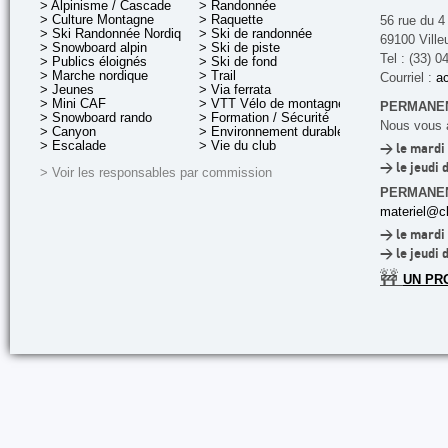
> Alpinisme / Cascade
> Randonnée
> Culture Montagne
> Raquette
56 rue du 4
> Ski Randonnée Nordique
> Ski de randonnée
69100 Ville
> Snowboard alpin
> Ski de piste
Tel : (33) 0
> Publics éloignés
> Ski de fond
> Marche nordique
> Trail
Courriel :
ac
> Jeunes
> Via ferrata
> Mini CAF
> VTT Vélo de montagne
PERMANEN
> Snowboard rando
> Formation / Sécurité
Nous vous a
> Canyon
> Environnement durable
> Escalade
> Vie du club
> le mardi 
> le jeudi 
> Voir les responsables par commission
PERMANE
materiel@cl
> le mardi 
> le jeudi 
🚧
UN PR