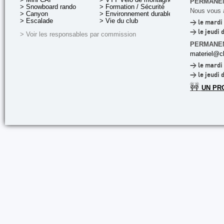
PERMANEN
> Snowboard rando
> Formation / Sécurité
Nous vous a
> Canyon
> Environnement durable
> Escalade
> Vie du club
> le mardi 
> le jeudi 
> Voir les responsables par commission
PERMANE
materiel@cl
> le mardi 
> le jeudi 
🚧
UN PR