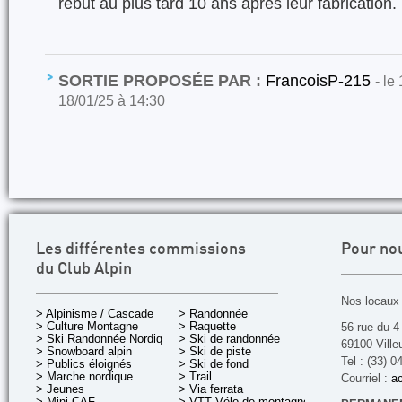
rebut au plus tard 10 ans après leur fabrication.
SORTIE PROPOSÉE PAR :
FrancoisP-215
- le
18/01/25 à 14:30
Les différentes commissions
Pour no
du Club Alpin
Nos locaux 
> Alpinisme / Cascade
> Randonnée
> Culture Montagne
> Raquette
56 rue du 4
> Ski Randonnée Nordique
> Ski de randonnée
69100 Ville
> Snowboard alpin
> Ski de piste
Tel : (33) 0
> Publics éloignés
> Ski de fond
> Marche nordique
> Trail
Courriel :
ac
> Jeunes
> Via ferrata
> Mini CAF
> VTT Vélo de montagne