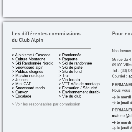
Les différentes commissions
Pour no
du Club Alpin
Nos locaux 
> Alpinisme / Cascade
> Randonnée
> Culture Montagne
> Raquette
56 rue du 4
> Ski Randonnée Nordique
> Ski de randonnée
69100 Ville
> Snowboard alpin
> Ski de piste
Tel : (33) 0
> Publics éloignés
> Ski de fond
> Marche nordique
> Trail
Courriel :
ac
> Jeunes
> Via ferrata
> Mini CAF
> VTT Vélo de montagne
PERMANEN
> Snowboard rando
> Formation / Sécurité
Nous vous a
> Canyon
> Environnement durable
> Escalade
> Vie du club
> le mardi 
> le jeudi 
> Voir les responsables par commission
PERMANE
materiel@cl
> le mardi 
> le jeudi 