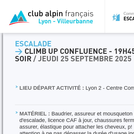
Commi
ESC
ESCALADE
>
CLIMB UP CONFLUENCE - 19H45
SOIR
/ JEUDI 25 SEPTEMBRE 2025
LIEU DÉPART ACTIVITÉ :
Lyon 2 - Centre Com
MATÉRIEL :
Baudrier, assureur et mousqueton 
d'escalade, licence CAF à jour, chaussures fer
assurer, élastique pour attacher les cheveux, p! 
attention à ne pas dépasser la durée d'usage ind