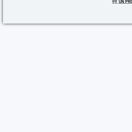
🚧
UN PR