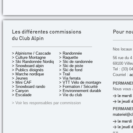
Les différentes commissions
Pour no
du Club Alpin
Nos locaux 
> Alpinisme / Cascade
> Randonnée
> Culture Montagne
> Raquette
56 rue du 4
> Ski Randonnée Nordique
> Ski de randonnée
69100 Ville
> Snowboard alpin
> Ski de piste
Tel : (33) 0
> Publics éloignés
> Ski de fond
> Marche nordique
> Trail
Courriel :
ac
> Jeunes
> Via ferrata
> Mini CAF
> VTT Vélo de montagne
PERMANEN
> Snowboard rando
> Formation / Sécurité
Nous vous a
> Canyon
> Environnement durable
> Escalade
> Vie du club
> le mardi 
> le jeudi 
> Voir les responsables par commission
PERMANE
materiel@cl
> le mardi 
> le jeudi 