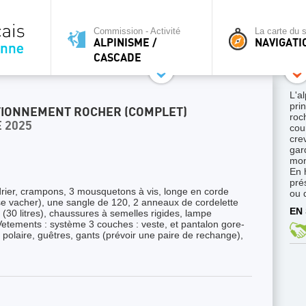
Commission - Activité
La carte du s
ALPINISME /
NAVIGATI
CASCADE
L'a
pri
TIONNEMENT ROCHER (COMPLET)
roc
 2025
cour
cre
gar
mon
En 
pré
drier, crampons, 3 mousquetons à vis, longe en corde
ou 
e vacher), une sangle de 120, 2 anneaux de cordelette
EN 
(30 litres), chaussures à semelles rigides, lampe
. Vetements : système 3 couches : veste, et pantalon gore-
, polaire, guêtres, gants (prévoir une paire de rechange),