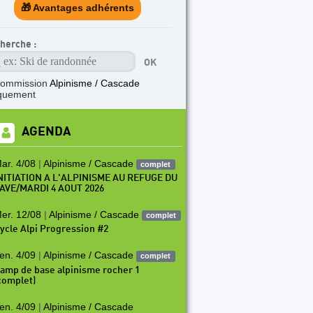
🎁 Avantages adhérents
herche :
commission
Alpinisme / Cascade
quement
AGENDA
ar. 4/08
|
Alpinisme / Cascade
complet
NITIATION A L'ALPINISME AU REFUGE DU
AVE/MARDI 4 AOUT 2026
er. 12/08
|
Alpinisme / Cascade
complet
ycle Alpi Progression #2
en. 4/09
|
Alpinisme / Cascade
complet
amp de base alpinisme rocher 1
complet)
en. 4/09
|
Alpinisme / Cascade