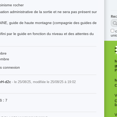
pinisme rocher
ation administrative de la sortie et ne sera pas présent sur
Rec
 LAINE, guide de haute montagne (compagnie des guides de
fini par le guide en fonction du niveau et des attentes du
uni
mbre
embre
M
I
ès connexion
P
M
mH-d2c
- le 25/08/25, modifiée le 25/08/25 à 19:02
C
V
 :
7
C
(
V