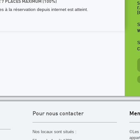
R 7 PLACES MAXIMUM (100%)
S
l
 à la réservation depuis internet est atteint.
[
S
W
S
C
Pour nous contacter
Men
Nos locaux sont situés :
©Les 
appar