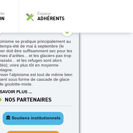
ite
Espace
ON
ADHÉRENTS
lpinisme se pratique principalement au
ntemps-été de mai à septembre (le
her doit être suffisamment sec pour les
ses d'arêtes... et les glaciers pas trop
vassés... et les refuges sont alors
dés); voire plus tôt en moyenne
tagne.
hiver l'alpinisme est tout de même bien
sent sous forme de cascade de glace
de goulotte-mixte.
SAVOIR PLUS ...
NOS PARTENAIRES
🏛️ Soutiens institutionnels