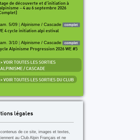
tage de découverte et d’initiation à
’alpinisme – 4 au 6 septembre 2026
Complet]
am. 5/09
|
Alpinisme / Cascade
complet
E 4 cycle initiation alpi estival
am. 3/10
|
Alpinisme / Cascade
complet
ycle Alpinisme Progression 2026 WE #5
> VOIR TOUTES LES SORTIES
ALPINISME / CASCADE
> VOIR TOUTES LES SORTIES DU CLUB
tions légales
contenus de ce site, images et textes,
tiennent au Club Alpin Français et ne