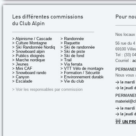
Les différentes commissions
Pour no
du Club Alpin
Nos locaux 
> Alpinisme / Cascade
> Randonnée
> Culture Montagne
> Raquette
56 rue du 4
> Ski Randonnée Nordique
> Ski de randonnée
69100 Ville
> Snowboard alpin
> Ski de piste
Tel : (33) 0
> Publics éloignés
> Ski de fond
> Marche nordique
> Trail
Courriel :
ac
> Jeunes
> Via ferrata
> Mini CAF
> VTT Vélo de montagne
PERMANEN
> Snowboard rando
> Formation / Sécurité
Nous vous a
> Canyon
> Environnement durable
> Escalade
> Vie du club
> le mardi 
> le jeudi 
> Voir les responsables par commission
PERMANE
materiel@cl
> le mardi 
> le jeudi 
🚧
UN PR