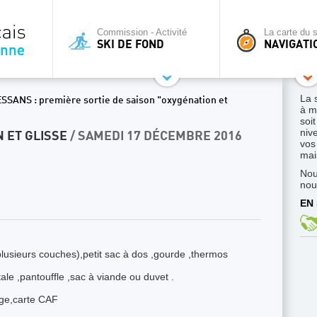
Commission - Activité
La carte du s
SKI DE FOND
NAVIGATI
La 
ESSANS : première sortie de saison "oxygénation et
à m
soi
niv
 ET GLISSE
/ SAMEDI 17 DÉCEMBRE 2016
vos
mais
Nou
nou
EN 
lusieurs couches),petit sac à dos ,gourde ,thermos
tale ,pantouffle ,sac à viande ou duvet .
age,carte CAF