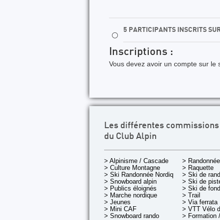
5 PARTICIPANTS INSCRITS SU
⚪
Inscriptions :
Vous devez avoir un compte sur le s
Les différentes commissions
du Club Alpin
> Alpinisme / Cascade
> Randonnée
> Culture Montagne
> Raquette
> Ski Randonnée Nordique
> Ski de ran
> Snowboard alpin
> Ski de pist
> Publics éloignés
> Ski de fon
> Marche nordique
> Trail
> Jeunes
> Via ferrata
> Mini CAF
> VTT Vélo 
> Snowboard rando
> Formation /