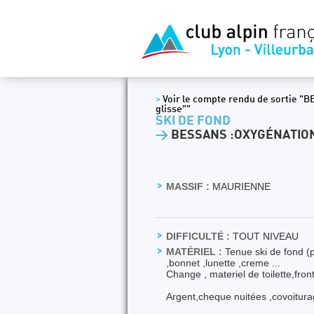
>
Voir le compte rendu de sortie "B
glisse""
SKI DE FOND
>
BESSANS :OXYGÉNATION
MASSIF :
MAURIENNE
DIFFICULTÉ :
TOUT NIVEAU
MATÉRIEL :
Tenue ski de fond (p
,bonnet ,lunette ,creme ...
Change , materiel de toilette,fron
Argent,cheque nuitées ,covoitur