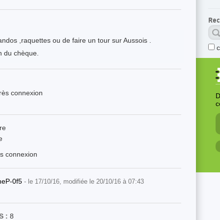
Rec
andos ,raquettes ou de faire un tour sur Aussois .
on du chèque.
près connexion
D
c
re
e
ès connexion
ineP-0f5
- le 17/10/16, modifiée le 20/10/16 à 07:43
 :
8