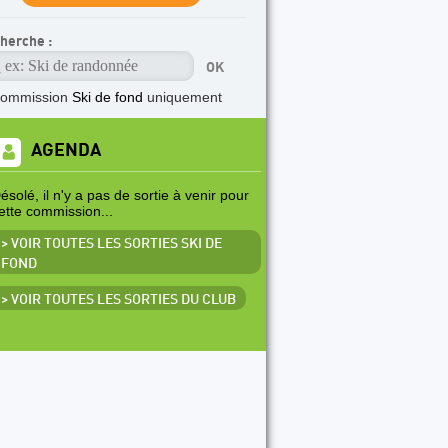
herche :
commission
Ski de fond
uniquement
AGENDA
ésolé, il n'y a pas de sortie à venir pour
ette commission...
> VOIR TOUTES LES SORTIES SKI DE
FOND
> VOIR TOUTES LES SORTIES DU CLUB