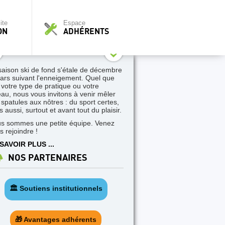
ite
Espace
ON
ADHÉRENTS
saison ski de fond s'étale de décembre
ars suivant l'enneigement. Quel que
t votre type de pratique ou votre
eau, nous vous invitons à venir mêler
 spatules aux nôtres : du sport certes,
 aussi, surtout et avant tout du plaisir.
s sommes une petite équipe. Venez
s rejoindre !
SAVOIR PLUS ...
NOS PARTENAIRES
🏛️ Soutiens institutionnels
🎁 Avantages adhérents