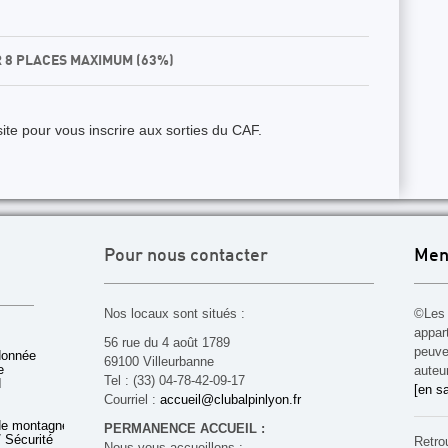
R 8 PLACES MAXIMUM (63%)
ite pour vous inscrire aux sorties du CAF.
Pour nous contacter
Men
Nos locaux sont situés :
©Les 
appar
56 rue du 4 août 1789
peuven
donnée
69100 Villeurbanne
e
auteu
Tel : (33) 04-78-42-09-17
d
[en sa
Courriel :
accueil@clubalpinlyon.fr
de montagne
PERMANENCE ACCUEIL :
 Sécurité
Retro
Nous vous accueillons :