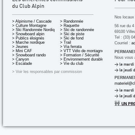
du Club Alpin
Nos locaux 
> Alpinisme / Cascade
> Randonnée
> Culture Montagne
> Raquette
56 rue du 4
> Ski Randonnée Nordique
> Ski de randonnée
69100 Ville
> Snowboard alpin
> Ski de piste
Tel : (33) 0
> Publics éloignés
> Ski de fond
> Marche nordique
> Trail
Courriel :
ac
> Jeunes
> Via ferrata
> Mini CAF
> VTT Vélo de montagne
PERMANEN
> Snowboard rando
> Formation / Sécurité
Nous vous a
> Canyon
> Environnement durable
> Escalade
> Vie du club
> le mardi 
> le jeudi 
> Voir les responsables par commission
PERMANE
materiel@cl
> le mardi 
> le jeudi 
🚧
UN PR