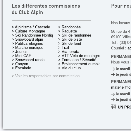
Les différentes commissions
Pour no
du Club Alpin
Nos locaux 
> Alpinisme / Cascade
> Randonnée
> Culture Montagne
> Raquette
56 rue du 4
> Ski Randonnée Nordique
> Ski de randonnée
69100 Ville
> Snowboard alpin
> Ski de piste
Tel : (33) 0
> Publics éloignés
> Ski de fond
> Marche nordique
> Trail
Courriel :
ac
> Jeunes
> Via ferrata
> Mini CAF
> VTT Vélo de montagne
PERMANEN
> Snowboard rando
> Formation / Sécurité
Nous vous a
> Canyon
> Environnement durable
> Escalade
> Vie du club
> le mardi 
> le jeudi 
> Voir les responsables par commission
PERMANE
materiel@cl
> le mardi 
> le jeudi 
🚧
UN PR