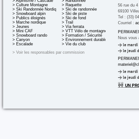
> Alpinisme / Cascade
> Randonnée
> Culture Montagne
> Raquette
56 rue du 4
> Ski Randonnée Nordique
> Ski de randonnée
69100 Ville
> Snowboard alpin
> Ski de piste
Tel : (33) 0
> Publics éloignés
> Ski de fond
> Marche nordique
> Trail
Courriel :
ac
> Jeunes
> Via ferrata
> Mini CAF
> VTT Vélo de montagne
PERMANEN
> Snowboard rando
> Formation / Sécurité
Nous vous a
> Canyon
> Environnement durable
> Escalade
> Vie du club
> le mardi 
> le jeudi 
> Voir les responsables par commission
PERMANE
materiel@cl
> le mardi 
> le jeudi 
🚧
UN PR