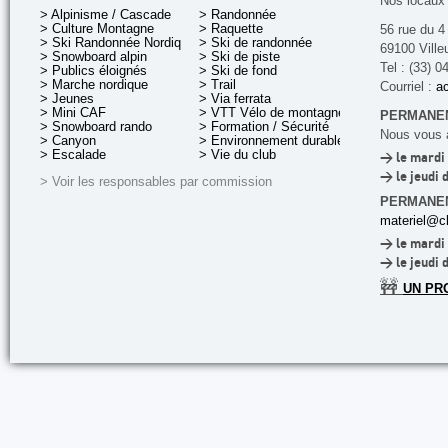
Nos locaux 
> Alpinisme / Cascade
> Randonnée
> Culture Montagne
> Raquette
56 rue du 4
> Ski Randonnée Nordique
> Ski de randonnée
69100 Ville
> Snowboard alpin
> Ski de piste
Tel : (33) 0
> Publics éloignés
> Ski de fond
> Marche nordique
> Trail
Courriel :
ac
> Jeunes
> Via ferrata
> Mini CAF
> VTT Vélo de montagne
PERMANEN
> Snowboard rando
> Formation / Sécurité
Nous vous a
> Canyon
> Environnement durable
> Escalade
> Vie du club
> le mardi 
> le jeudi 
> Voir les responsables par commission
PERMANE
materiel@cl
> le mardi 
> le jeudi 
🚧
UN PR