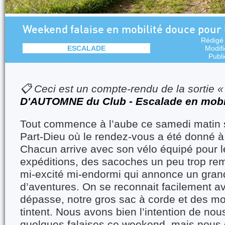
Weekend falaise en mobilité douce pour l
Rédigé
ESCALADE
Modif
Publ
📋 Ceci est un compte-rendu de la sortie 
D'AUTOMNE du Club - Escalade en mobi
Tout commence à l’aube ce samedi matin s
Part-Dieu où le rendez-vous a été donné à 
Chacun arrive avec son vélo équipé pour 
expéditions, des sacoches un peu trop rem
mi-excité mi-endormi qui annonce un gra
d’aventures. On se reconnait facilement a
dépasse, notre gros sac à corde et des m
tintent. Nous avons bien l’intention de nou
quelques falaises ce weekend, mais nou