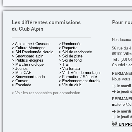
Les différentes commissions
Pour no
du Club Alpin
Nos locaux 
> Alpinisme / Cascade
> Randonnée
> Culture Montagne
> Raquette
56 rue du 4
> Ski Randonnée Nordique
> Ski de randonnée
69100 Ville
> Snowboard alpin
> Ski de piste
Tel : (33) 0
> Publics éloignés
> Ski de fond
> Marche nordique
> Trail
Courriel :
ac
> Jeunes
> Via ferrata
> Mini CAF
> VTT Vélo de montagne
PERMANEN
> Snowboard rando
> Formation / Sécurité
Nous vous a
> Canyon
> Environnement durable
> Escalade
> Vie du club
> le mardi 
> le jeudi 
> Voir les responsables par commission
PERMANE
materiel@cl
> le mardi 
> le jeudi 
🚧
UN PR