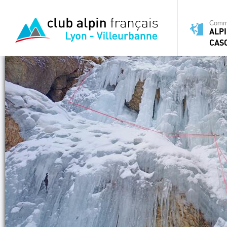
Commi
ALPI
CAS