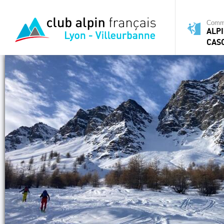
Commi
ALPI
CAS