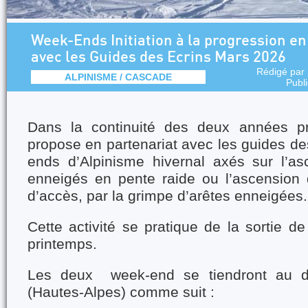
Week-Ends Initiation à la progression e
avec les Guides des Ecrins Mars 2026
Rédigé par
ALPINISME / CASCADE
Publ
Dans la continuité des deux années pr
propose en partenariat avec les guides d
ends d’Alpinisme hivernal axés sur l’as
enneigés en pente raide ou l’ascension
d’accès, par la grimpe d’arêtes enneigées.
Cette activité se pratique de la sortie de
printemps.
Les deux week-end se tiendront au dé
(Hautes-Alpes) comme suit :