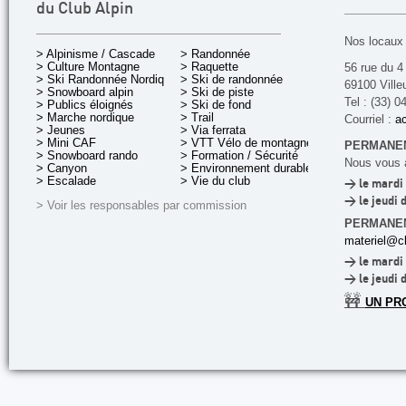
du Club Alpin
Nos locaux 
> Alpinisme / Cascade
> Randonnée
> Culture Montagne
> Raquette
56 rue du 4
> Ski Randonnée Nordique
> Ski de randonnée
69100 Ville
> Snowboard alpin
> Ski de piste
Tel : (33) 0
> Publics éloignés
> Ski de fond
> Marche nordique
> Trail
Courriel :
ac
> Jeunes
> Via ferrata
> Mini CAF
> VTT Vélo de montagne
PERMANEN
> Snowboard rando
> Formation / Sécurité
Nous vous a
> Canyon
> Environnement durable
> Escalade
> Vie du club
> le mardi 
> le jeudi 
> Voir les responsables par commission
PERMANE
materiel@cl
> le mardi 
> le jeudi 
🚧
UN PR