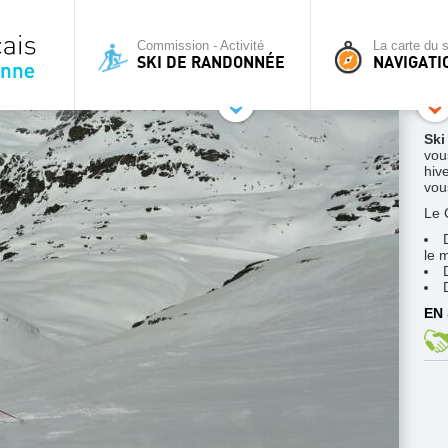
Commission - Activité
La carte du s
SKI DE RANDONNÉE
NAVIGATI
Ski
vou
hive
vous
Le 
le 
EN 