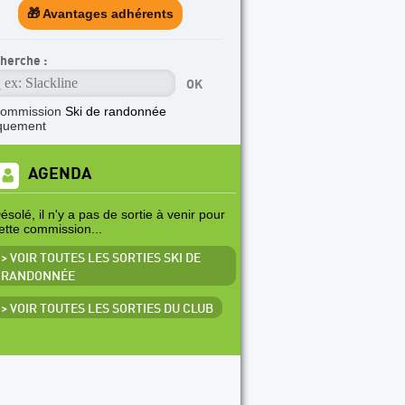
🎁 Avantages adhérents
herche :
commission
Ski de randonnée
quement
AGENDA
ésolé, il n'y a pas de sortie à venir pour
ette commission...
> VOIR TOUTES LES SORTIES SKI DE
RANDONNÉE
> VOIR TOUTES LES SORTIES DU CLUB