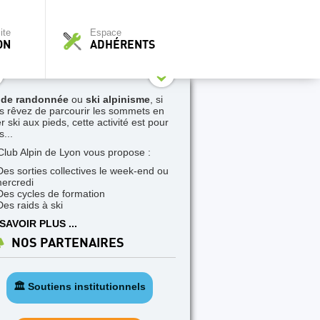
ite
Espace
ON
ADHÉRENTS
 de randonnée
ou
ski alpinisme
, si
s rêvez de parcourir les sommets en
r ski aux pieds, cette activité est pour
...
Club Alpin de Lyon vous propose :
Des sorties collectives le week-end ou
mercredi
Des cycles de formation
Des raids à ski
SAVOIR PLUS ...
NOS PARTENAIRES
🏛️ Soutiens institutionnels