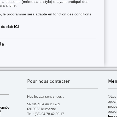
t à la descente (même sans style) et ayant pratiqué des
avalanche.
 le programme sera adapté en fonction des conditions
e du club
ICI
.
le :
Pour nous contacter
Men
Nos locaux sont situés :
©Les 
appar
56 rue du 4 août 1789
peuven
donnée
69100 Villeurbanne
e
auteu
Tel : (33) 04-78-42-09-17
d
[en sa