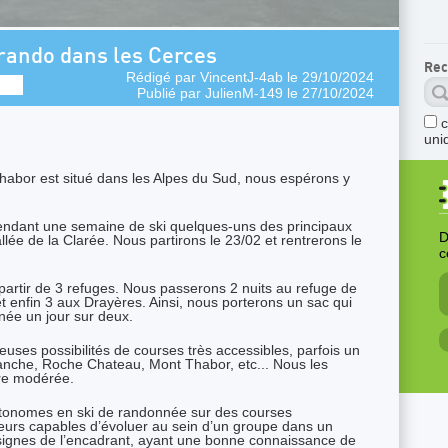
rando dans les Cerces
Rec
Rédigé par
VincentJ-4ab
le 29/10/2024
Publié par
JulienM-149
le 27/10/2024
uni
habor est situé dans les Alpes du Sud, nous espérons y
endant une semaine de ski quelques-uns des principaux
D
llée de la Clarée. Nous partirons le 23/02 et rentrerons le
c
partir de 3 refuges. Nous passerons 2 nuits au refuge de
t enfin 3 aux Drayères. Ainsi, nous porterons un sac qui
rnée un jour sur deux.
uses possibilités de courses très accessibles, parfois un
nche, Roche Chateau, Mont Thabor, etc... Nous les
ure modérée.
utonomes en ski de randonnée sur des courses
ieurs capables d’évoluer au sein d’un groupe dans un
onsignes de l’encadrant, ayant une bonne connaissance de