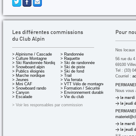
Les différentes commissions
Pour no
du Club Alpin
Nos locaux 
> Alpinisme / Cascade
> Randonnée
> Culture Montagne
> Raquette
56 rue du 4
> Ski Randonnée Nordique
> Ski de randonnée
69100 Ville
> Snowboard alpin
> Ski de piste
Tel : (33) 0
> Publics éloignés
> Ski de fond
> Marche nordique
> Trail
Courriel :
ac
> Jeunes
> Via ferrata
> Mini CAF
> VTT Vélo de montagne
PERMANEN
> Snowboard rando
> Formation / Sécurité
Nous vous a
> Canyon
> Environnement durable
> Escalade
> Vie du club
> le mardi 
> le jeudi 
> Voir les responsables par commission
PERMANE
materiel@cl
> le mardi 
> le jeudi 