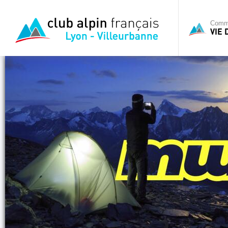
Commi
VIE 