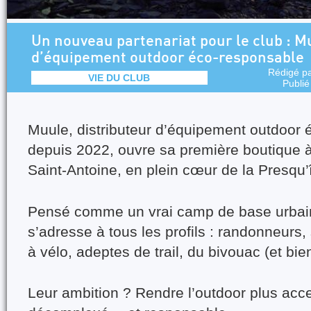
Un nouveau partenariat pour le club : Mu
d’équipement outdoor éco-responsable
Rédigé p
VIE DU CLUB
Publié
Muule,
distributeur d’équipement outdoor
depuis 2022, ouvre
sa première boutique 
Saint-Antoine
, en plein cœur de la Presqu’î
Pensé comme un vrai
camp de base urbai
s’adresse à tous les profils : randonneurs,
à vélo, adeptes de trail, du bivouac (et bie
Leur ambition ? Rendre l’outdoor plus acce