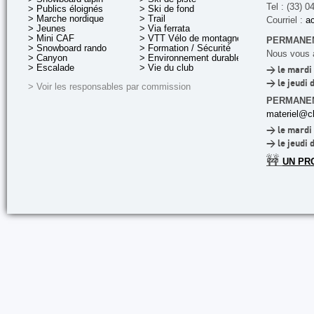
Tel : (33) 0
> Publics éloignés
> Ski de fond
> Marche nordique
> Trail
Courriel :
ac
> Jeunes
> Via ferrata
> Mini CAF
> VTT Vélo de montagne
PERMANEN
> Snowboard rando
> Formation / Sécurité
Nous vous a
> Canyon
> Environnement durable
> Escalade
> Vie du club
> le mardi 
> le jeudi 
> Voir les responsables par commission
PERMANE
materiel@cl
> le mardi 
> le jeudi 
🚧
UN PR