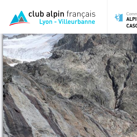
Commi
ALPI
CAS