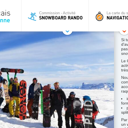
Commission - Activité
La carte du s
SNOWBOARD RANDO
NAVIGATI
Si 
d'a
pas
sno
Le 
act
trè
Nou
com
acc
raq
for
spl
Par
un 