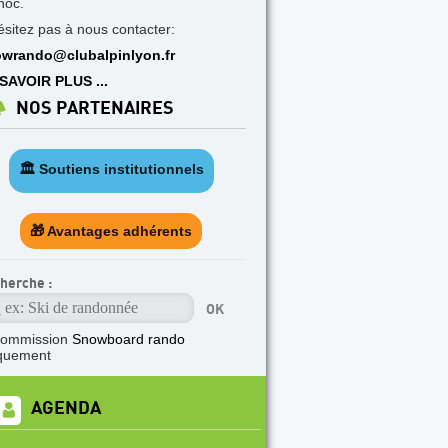
hoc.
ésitez pas à nous contacter:
wrando@clubalpinlyon.fr
SAVOIR PLUS ...
NOS PARTENAIRES
🏛️ Soutiens institutionnels
🎁 Avantages adhérents
herche :
commission
Snowboard rando
quement
AGENDA