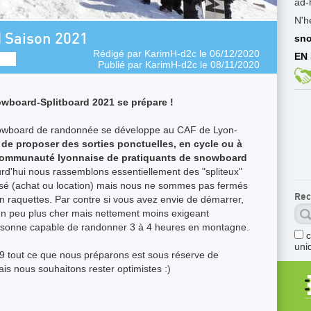
ad-
N'h
d Saison 2021
sno
Rédigé par
KarimH-d2c
le 06/12/2020
EN 
Publié par
KarimH-d2c
le 08/11/2020
owboard-Splitboard 2021 se prépare !
snowboard de randonnée se développe au CAF de Lyon-
is de proposer des sorties ponctuelles, en cycle ou à
 communauté lyonnaise de pratiquants de snowboard
rd'hui nous rassemblons essentiellement des "spliteux"
tisé (achat ou location) mais nous ne sommes pas fermés
Rec
en raquettes. Par contre si vous avez envie de démarrer,
 un peu plus cher mais nettement moins exigeant
ersonne capable de randonner 3 à 4 heures en montagne.
uni
9 tout ce que nous préparons est sous réserve de
s nous souhaitons rester optimistes :)