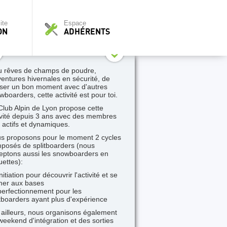
ite
Espace
ON
ADHÉRENTS
tu rêves de champs de poudre,
ventures hivernales en sécurité, de
ser un bon moment avec d'autres
wboarders, cette activité est pour toi.
Club Alpin de Lyon propose cette
ivité depuis 3 ans avec des membres
s actifs et dynamiques.
s proposons pour le moment 2 cycles
posés de splitboarders (nous
eptons aussi les snowboarders en
uettes):
initiation pour découvrir l'activité et se
mer aux bases
perfectionnement pour les
itboarders ayant plus d'expérience
 ailleurs, nous organisons également
weekend d'intégration et des sorties