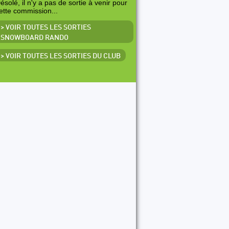
ésolé, il n'y a pas de sortie à venir pour
ette commission...
> VOIR TOUTES LES SORTIES
SNOWBOARD RANDO
> VOIR TOUTES LES SORTIES DU CLUB