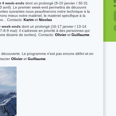
D
ur 4 week-ends
dont un prolongé (9-10 janvier / 30-31
c
13 avril). Le premier week-end permettra de découvrir
s sorties suivantes nous peaufinerons notre technique à la
ns mieux notre matériel, le matériel spécifique à la
es... Contacts:
Karim
et
Nicolas
 5 week-ends
dont un prolongé (16-17 janvier / 13-14
6-7-8-9 mai): il s'adresse en priorité à des personnes qui
 une dizaine de sorties). Contacts:
Olivier
et
Guillaume
.
es découverte. Le programme n'est pas encore défini et en
ontacter
Olivier
et
Guillaume
.