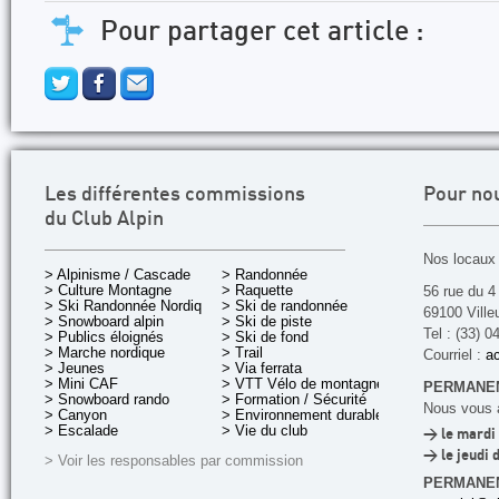
Pour partager cet article :
Les différentes commissions
Pour no
du Club Alpin
Nos locaux 
> Alpinisme / Cascade
> Randonnée
> Culture Montagne
> Raquette
56 rue du 4
> Ski Randonnée Nordique
> Ski de randonnée
69100 Ville
> Snowboard alpin
> Ski de piste
Tel : (33) 0
> Publics éloignés
> Ski de fond
> Marche nordique
> Trail
Courriel :
ac
> Jeunes
> Via ferrata
> Mini CAF
> VTT Vélo de montagne
PERMANEN
> Snowboard rando
> Formation / Sécurité
Nous vous a
> Canyon
> Environnement durable
> Escalade
> Vie du club
> le mardi 
> le jeudi 
> Voir les responsables par commission
PERMANE