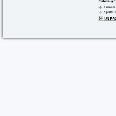
materiel@cl
> le mardi 
> le jeudi 
🚧
UN PR