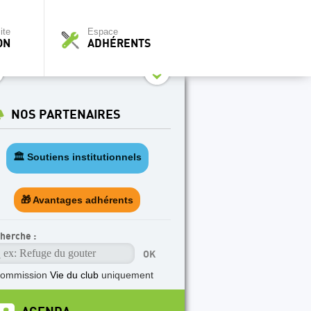
ite
Espace
ON
ADHÉRENTS
NOS PARTENAIRES
🏛️ Soutiens institutionnels
🎁 Avantages adhérents
herche :
commission
Vie du club
uniquement