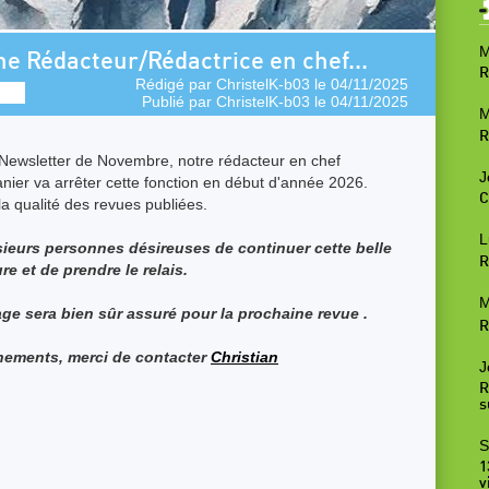
M
e Rédacteur/Rédactrice en chef...
R
Rédigé par
ChristelK-b03
le 04/11/2025
Publié par
ChristelK-b03
le 04/11/2025
M
R
a Newsletter de Novembre, notre rédacteur en chef
J
nier va arrêter cette fonction en début d'année 2026.
C
la qualité des revues publiées.
L
eurs personnes désireuses de continuer cette belle
R
re et de prendre le relais.
M
age sera bien sûr assuré pour la prochaine revue .
R
nements, merci de contacter
Christian
J
R
s
S
1
v