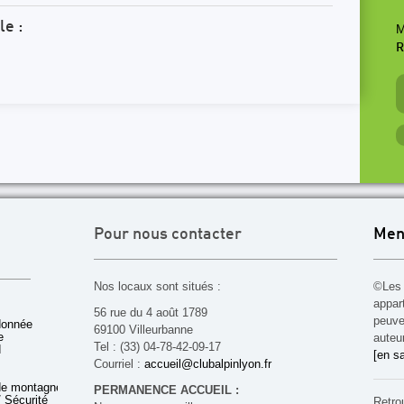
le :
M
R
Pour nous contacter
Men
Nos locaux sont situés :
©Les 
appar
56 rue du 4 août 1789
peuven
donnée
69100 Villeurbanne
e
auteu
Tel : (33) 04-78-42-09-17
d
[en sa
Courriel :
accueil@clubalpinlyon.fr
de montagne
PERMANENCE ACCUEIL :
 Sécurité
Retro