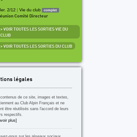
er. 2/12
|
Vie du club
complet
éunion Comité Directeur
> VOIR TOUTES LES SORTIES VIE DU
CLUB
> VOIR TOUTES LES SORTIES DU CLUB
tions légales
contenus de ce site, images et textes,
tiennent au Club Alpin Français et ne
t être réutilisés sans l'accord de leurs
rs respectifs.
voir plus]
uvez-nous sur les réseaux sociaux