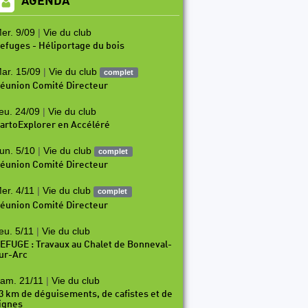
AGENDA
er. 9/09
|
Vie du club
efuges - Héliportage du bois
ar. 15/09
|
Vie du club
complet
éunion Comité Directeur
eu. 24/09
|
Vie du club
artoExplorer en Accéléré
un. 5/10
|
Vie du club
complet
éunion Comité Directeur
er. 4/11
|
Vie du club
complet
éunion Comité Directeur
eu. 5/11
|
Vie du club
EFUGE : Travaux au Chalet de Bonneval-
ur-Arc
am. 21/11
|
Vie du club
3 km de déguisements, de cafistes et de
ignes