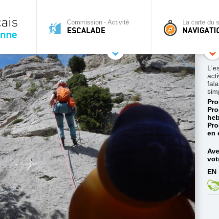
Commission - Activité
La carte du s
ESCALADE
NAVIGATI
L'e
acti
fal
sim
Pro
Pro
heb
Pro
en 
Ave
vot
EN 