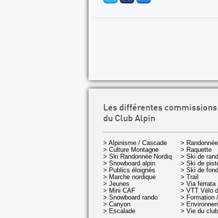
Les différentes commissions
du Club Alpin
> Alpinisme / Cascade
> Randonnée
> Culture Montagne
> Raquette
> Ski Randonnée Nordique
> Ski de ran
> Snowboard alpin
> Ski de pist
> Publics éloignés
> Ski de fon
> Marche nordique
> Trail
> Jeunes
> Via ferrata
> Mini CAF
> VTT Vélo 
> Snowboard rando
> Formation /
> Canyon
> Environnem
> Escalade
> Vie du club