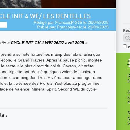
LE INIT 4 WE/ LES DENTELLES
Rédigé par
FrancoisP-215
le 28/04/2025
Publié par
FrancoisV-4fc
le 29/04/2025
Rec
rtie «
CYCLE INIT GV 4 WE/ 26/27 avril 2025
»
rendre sur site naturel les manip des relais, ainsi que
t école, le Grand Travers. Après la pause picnic, montée
e secteur le plus direct du col du Cayron, dit Arête
ne triplette ont réalisé quelques voies de plusieurs
D
ction le camping des Trois Rivières pour aménager dans
C
luie, la traversée des Florets n'est plus au programme.
alade de Valence, Minéral Spirit. Second WE du cycle
J
S
d
S
le :
C
S