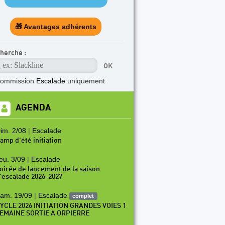
🎁 Avantages adhérents
herche :
commission
Escalade
uniquement
AGENDA
im. 2/08
|
Escalade
amp d'été initiation
eu. 3/09
|
Escalade
oirée de lancement de la saison
'escalade 2026-2027
am. 19/09
|
Escalade
complet
YCLE 2026 INITIATION GRANDES VOIES 1
EMAINE SORTIE A ORPIERRE