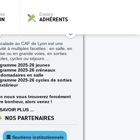
ite
Espace
ON
ADHÉRENTS
scalade au CAF de Lyon est une
vité à multiples facettes : en salle, en
aise ou en grande voies, en sorties
ples, cycles ou séjours ...
gramme 2025-26 jeunes
gramme 2025-26 créneaux
domadaires en salle
gramme 2025-26 cycles de sorties
extérieur
c nous vous trouverez forcément
re bonheur, alors venez !
SAVOIR PLUS ...
NOS PARTENAIRES
🏛️ Soutiens institutionnels