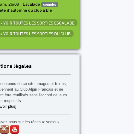
am. 26/09
|
Escalade
complet
ête d'automne du club à Die
> VOIR TOUTES LES SORTIES ESCALADE
> VOIR TOUTES LES SORTIES DU CLUB
tions légales
contenus de ce site, images et textes,
tiennent au Club Alpin Français et ne
t être réutilisés sans l'accord de leurs
rs respectifs.
voir plus]
uvez-nous sur les réseaux sociaux