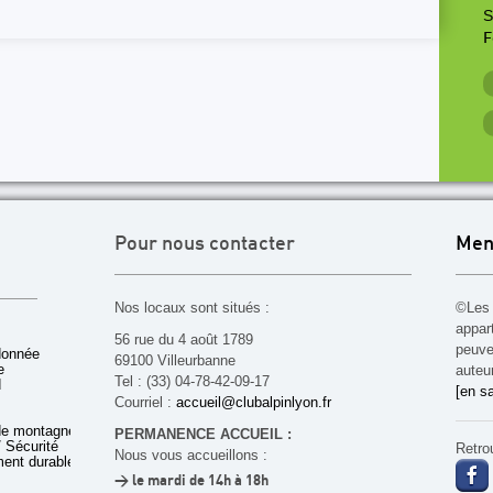
S
F
Pour nous contacter
Men
Nos locaux sont situés :
©Les 
appar
56 rue du 4 août 1789
peuven
donnée
69100 Villeurbanne
e
auteu
Tel : (33) 04-78-42-09-17
d
[en sa
Courriel :
accueil@clubalpinlyon.fr
de montagne
PERMANENCE ACCUEIL :
 Sécurité
Retro
Nous vous accueillons :
ent durable
> le mardi de 14h à 18h