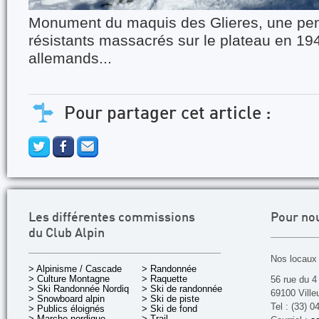
Monument du maquis des Glieres, une pen
résistants massacrés sur le plateau en 194
allemands...
Pour partager cet article :
Les différentes commissions
Pour no
du Club Alpin
Nos locaux 
> Alpinisme / Cascade
> Randonnée
> Culture Montagne
> Raquette
56 rue du 4
> Ski Randonnée Nordique
> Ski de randonnée
69100 Ville
> Snowboard alpin
> Ski de piste
Tel : (33) 0
> Publics éloignés
> Ski de fond
> Marche nordique
> Trail