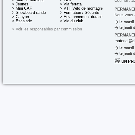
Courriel :
ac
> Jeunes
> Via ferrata
> Mini CAF
> VTT Vélo de montagne
PERMANEN
> Snowboard rando
> Formation / Sécurité
Nous vous a
> Canyon
> Environnement durable
> Escalade
> Vie du club
> le mardi 
> le jeudi 
> Voir les responsables par commission
PERMANE
materiel@cl
> le mardi 
> le jeudi 
🚧
UN PR