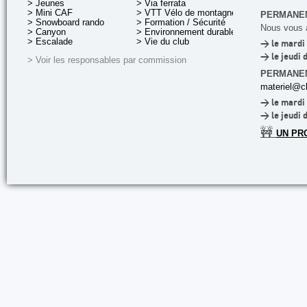
> Jeunes
> Via ferrata
> Mini CAF
> VTT Vélo de montagne
PERMANEN
> Snowboard rando
> Formation / Sécurité
Nous vous a
> Canyon
> Environnement durable
> Escalade
> Vie du club
> le mardi 
> le jeudi 
> Voir les responsables par commission
PERMANE
materiel@cl
> le mardi 
> le jeudi 
🚧
UN PR