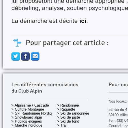
lui proposeront une démarche appropriée :
débriefing, analyse, soutien psychologique
La démarche est décrite
ici
.
Pour partager cet article :
Les différentes commissions
Pour no
du Club Alpin
Nos locaux 
> Alpinisme / Cascade
> Randonnée
> Culture Montagne
> Raquette
56 rue du 4
> Ski Randonnée Nordique
> Ski de randonnée
69100 Ville
> Snowboard alpin
> Ski de piste
Tel : (33) 0
> Publics éloignés
> Ski de fond
> Marche nordique
> Trail
Courriel :
ac