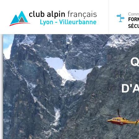
Commi
FOR
SÉC