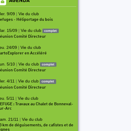
AGENDA
er. 9/09
|
Vie du club
efuges - Héliportage du bois
ar. 15/09
|
Vie du club
complet
éunion Comité Directeur
eu. 24/09
|
Vie du club
artoExplorer en Accéléré
un. 5/10
|
Vie du club
complet
éunion Comité Directeur
er. 4/11
|
Vie du club
complet
éunion Comité Directeur
eu. 5/11
|
Vie du club
EFUGE : Travaux au Chalet de Bonneval-
ur-Arc
am. 21/11
|
Vie du club
3 km de déguisements, de cafistes et de
ignes