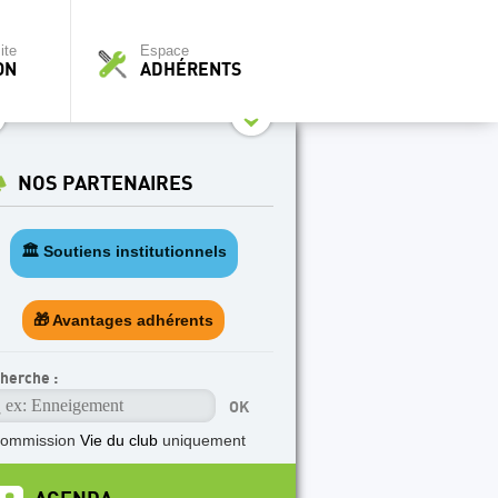
ite
Espace
ON
ADHÉRENTS
NOS PARTENAIRES
🏛️ Soutiens institutionnels
🎁 Avantages adhérents
herche :
commission
Vie du club
uniquement