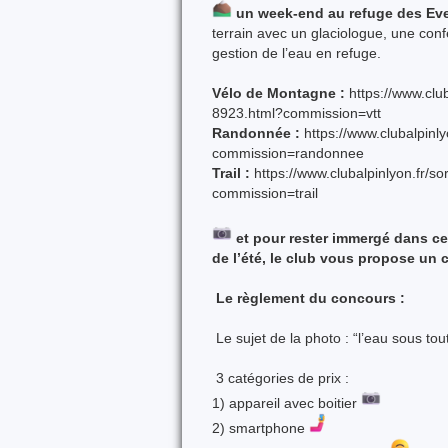
un week-end au refuge des Eve
terrain avec un glaciologue, une conf
gestion de l’eau en refuge.
Vélo de Montagne :
https://www.club
8923.html?commission=vtt
Randonnée :
https://www.clubalpinl
commission=randonnee
Trail :
https://www.clubalpinlyon.fr/s
commission=trail
et pour rester immergé dans ce
de l’été,
le club vous propose
un 
Le règlement du concours :
Le sujet de la photo :
“l’eau sous to
3 catégories de prix :
1) appareil avec boitier
2) smartphone