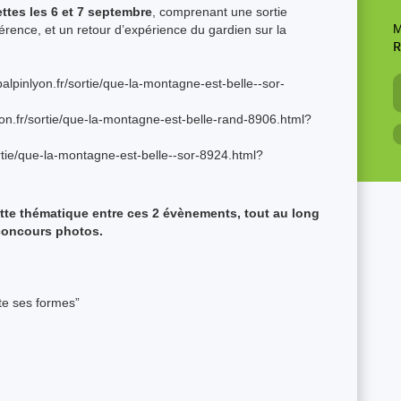
ttes les 6 et 7 septembre
, comprenant une sortie
M
érence, et un retour d’expérience du gardien sur la
R
alpinlyon.fr/sortie/que-la-montagne-est-belle--sor-
yon.fr/sortie/que-la-montagne-est-belle-rand-8906.html?
ortie/que-la-montagne-est-belle--sor-8924.html?
tte thématique entre ces 2 évènements, tout au long
concours photos.
ute ses formes”