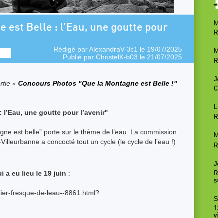
M
 est Belle : l’Eau, une goutte pour
R
Rédigé par
AlexandraV-3c1
le 19/07/2025
M
Publié par
ChristelK-b03
le 21/07/2025
R
J
rtie «
Concours Photos "Que la Montagne est Belle !"
C
L
 l’Eau, une goutte pour l’avenir"
R
gne est belle” porte sur le thème de l’eau. La commission
M
lleurbanne a concocté tout un cycle (le cycle de l’eau !)
R
J
 a eu lieu le 19 juin
:
R
s
elier-fresque-de-leau--8861.html?
S
1
v