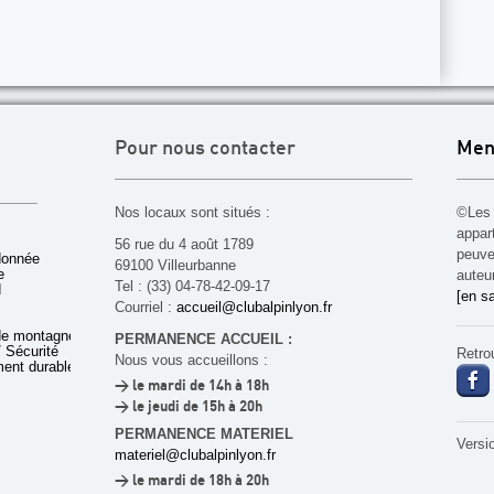
Pour nous contacter
Men
Nos locaux sont situés :
©Les 
appar
56 rue du 4 août 1789
peuven
donnée
69100 Villeurbanne
e
auteu
Tel : (33) 04-78-42-09-17
d
[en sa
Courriel :
accueil@clubalpinlyon.fr
de montagne
PERMANENCE ACCUEIL :
 Sécurité
Retro
Nous vous accueillons :
ent durable
> le mardi de 14h à 18h
> le jeudi de 15h à 20h
PERMANENCE MATERIEL
Versi
materiel@clubalpinlyon.fr
> le mardi de 18h à 20h