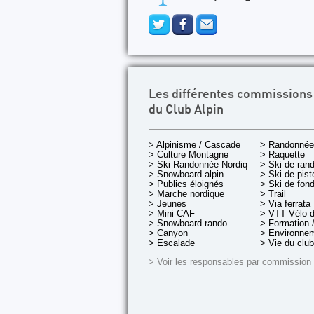
Les différentes commissions
du Club Alpin
> Alpinisme / Cascade
> Randonnée
> Culture Montagne
> Raquette
> Ski Randonnée Nordique
> Ski de ran
> Snowboard alpin
> Ski de pist
> Publics éloignés
> Ski de fon
> Marche nordique
> Trail
> Jeunes
> Via ferrata
> Mini CAF
> VTT Vélo 
> Snowboard rando
> Formation /
> Canyon
> Environnem
> Escalade
> Vie du club
> Voir les responsables par commission