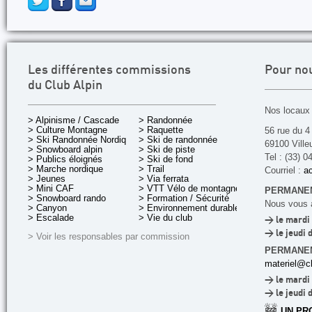
Les différentes commissions
Pour no
du Club Alpin
Nos locaux 
> Alpinisme / Cascade
> Randonnée
> Culture Montagne
> Raquette
56 rue du 4
> Ski Randonnée Nordique
> Ski de randonnée
69100 Ville
> Snowboard alpin
> Ski de piste
Tel : (33) 0
> Publics éloignés
> Ski de fond
> Marche nordique
> Trail
Courriel :
ac
> Jeunes
> Via ferrata
> Mini CAF
> VTT Vélo de montagne
PERMANEN
> Snowboard rando
> Formation / Sécurité
Nous vous a
> Canyon
> Environnement durable
> Escalade
> Vie du club
> le mardi 
> le jeudi 
> Voir les responsables par commission
PERMANE
materiel@cl
> le mardi 
> le jeudi 
🚧
UN PR