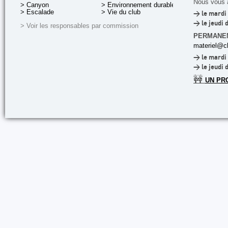
Nous vous a
> Canyon
> Environnement durable
> Escalade
> Vie du club
> le mardi 
> le jeudi 
> Voir les responsables par commission
PERMANE
materiel@cl
> le mardi 
> le jeudi 
🚧
UN PR