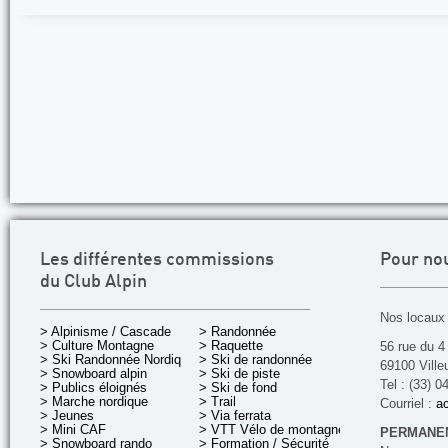
Les différentes commissions
Pour no
du Club Alpin
Nos locaux 
> Alpinisme / Cascade
> Randonnée
> Culture Montagne
> Raquette
56 rue du 4
> Ski Randonnée Nordique
> Ski de randonnée
69100 Ville
> Snowboard alpin
> Ski de piste
Tel : (33) 0
> Publics éloignés
> Ski de fond
> Marche nordique
> Trail
Courriel :
ac
> Jeunes
> Via ferrata
> Mini CAF
> VTT Vélo de montagne
PERMANEN
> Snowboard rando
> Formation / Sécurité