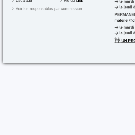
> Escalade
> Vie du club
> le mardi 
> le jeudi 
> Voir les responsables par commission
PERMANE
materiel@cl
> le mardi 
> le jeudi 
🚧
UN PR