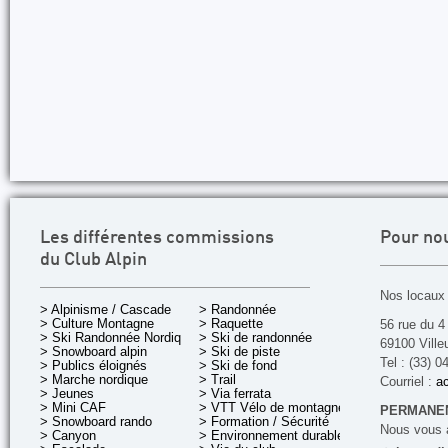
Les différentes commissions
Pour no
du Club Alpin
Nos locaux 
> Alpinisme / Cascade
> Randonnée
> Culture Montagne
> Raquette
56 rue du 4
> Ski Randonnée Nordique
> Ski de randonnée
69100 Ville
> Snowboard alpin
> Ski de piste
Tel : (33) 0
> Publics éloignés
> Ski de fond
> Marche nordique
> Trail
Courriel :
ac
> Jeunes
> Via ferrata
> Mini CAF
> VTT Vélo de montagne
PERMANEN
> Snowboard rando
> Formation / Sécurité
Nous vous a
> Canyon
> Environnement durable