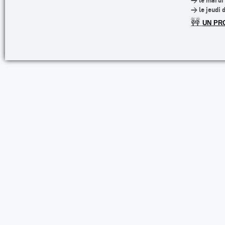
> le mardi 
> le jeudi 
🚧
UN PR