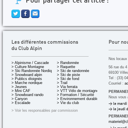
Pour partager cet article :
Les différentes commissions
Pour no
du Club Alpin
Nos locaux 
> Alpinisme / Cascade
> Randonnée
> Culture Montagne
> Raquette
56 rue du 4
> Ski Randonnée Nordique
> Ski de randonnée
69100 Ville
> Snowboard alpin
> Ski de piste
Tel : (33) 0
> Publics éloignés
> Ski de fond
> Marche nordique
> Trail
Courriel :
ac
> Jeunes
> Via ferrata
> Mini CAF
> VTT Vélo de montagne
PERMANEN
> Snowboard rando
> Formation / Sécurité
Nous vous a
> Canyon
> Environnement durable
> Escalade
> Vie du club
> le mardi 
> le jeudi 
> Voir les responsables par commission
PERMANE
materiel@cl