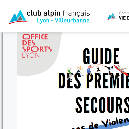
Commi
VIE 