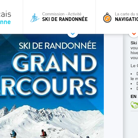
Commission - Activité
La carte du s
SKI DE RANDONNÉE
NAVIGATI
Ski
vou
hive
vous
Le 
le 
EN 