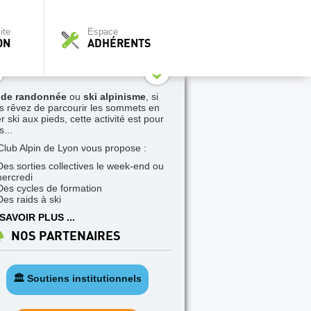
ite
Espace
ON
ADHÉRENTS
 de randonnée
ou
ski alpinisme
, si
s rêvez de parcourir les sommets en
r ski aux pieds, cette activité est pour
...
Club Alpin de Lyon vous propose :
Des sorties collectives le week-end ou
mercredi
Des cycles de formation
Des raids à ski
SAVOIR PLUS ...
NOS PARTENAIRES
🏛️ Soutiens institutionnels