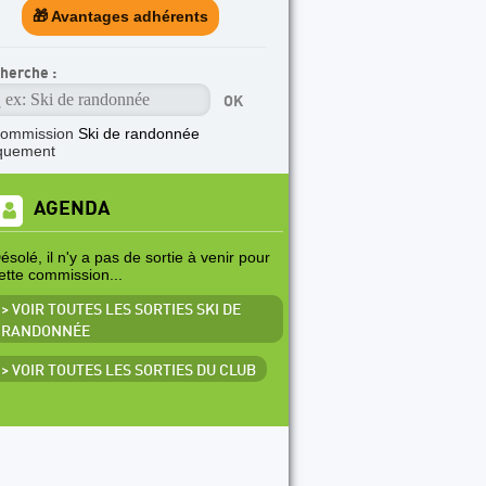
🎁 Avantages adhérents
herche :
commission
Ski de randonnée
quement
AGENDA
ésolé, il n'y a pas de sortie à venir pour
ette commission...
> VOIR TOUTES LES SORTIES SKI DE
RANDONNÉE
> VOIR TOUTES LES SORTIES DU CLUB