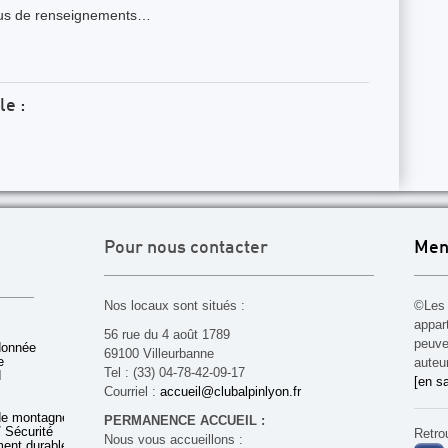
plus de renseignements…
le :
Pour nous contacter
Men
Nos locaux sont situés :
©Les 
appar
56 rue du 4 août 1789
peuven
donnée
69100 Villeurbanne
e
auteu
Tel : (33) 04-78-42-09-17
d
[en sa
Courriel :
accueil@clubalpinlyon.fr
de montagne
PERMANENCE ACCUEIL :
 Sécurité
Retro
Nous vous accueillons :
ent durable