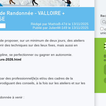
e Randonnée - VALLOIRE +
Rec
SE
Rédigé par
MathisB-47d
le 13/11/2025
Publié par
JulienM-149
le 13/11/2025
uni
de proposer, sur un minimum de deux jours, des ateliers
ir des techniques sur des lieux fixes, mais aussi en
ipline, se perfectionner ou gagner en autonomie.
D
urs-2026.html
c
par des professionnel(le)s et/ou des cadres de la
diguant des conseils, à la fois sur les ateliers et sur les
donnée à venir :