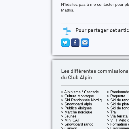
N’hésitez pas à me contacter pour 
Mathis.
Pour partager cet artic
Les différentes commissions
du Club Alpin
> Alpinisme / Cascade
> Randonnée
> Culture Montagne
> Raquette
> Ski Randonnée Nordique
> Ski de ran
> Snowboard alpin
> Ski de pist
> Publics éloignés
> Ski de fon
> Marche nordique
> Trail
> Jeunes
> Via ferrata
> Mini CAF
> VTT Vélo 
> Snowboard rando
> Formation /
> Canyon
> Environnem