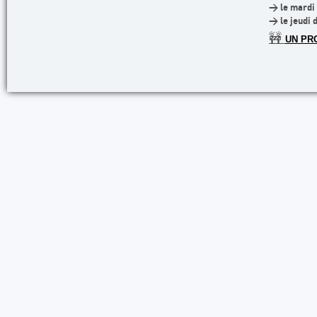
> le mardi 
> le jeudi 
🚧
UN PR