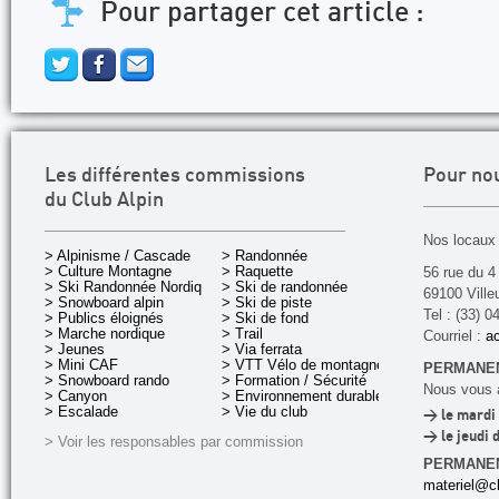
Pour partager cet article :
Les différentes commissions
Pour no
du Club Alpin
Nos locaux 
> Alpinisme / Cascade
> Randonnée
> Culture Montagne
> Raquette
56 rue du 4
> Ski Randonnée Nordique
> Ski de randonnée
69100 Ville
> Snowboard alpin
> Ski de piste
Tel : (33) 0
> Publics éloignés
> Ski de fond
> Marche nordique
> Trail
Courriel :
ac
> Jeunes
> Via ferrata
> Mini CAF
> VTT Vélo de montagne
PERMANEN
> Snowboard rando
> Formation / Sécurité
Nous vous a
> Canyon
> Environnement durable
> Escalade
> Vie du club
> le mardi 
> le jeudi 
> Voir les responsables par commission
PERMANE
materiel@cl