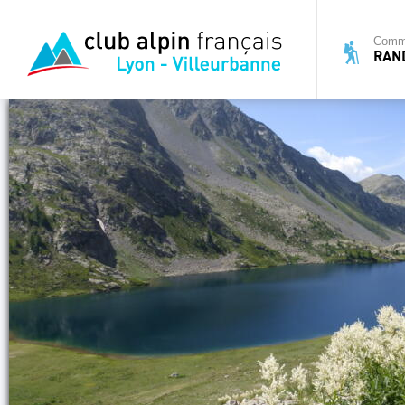
Commi
RAN