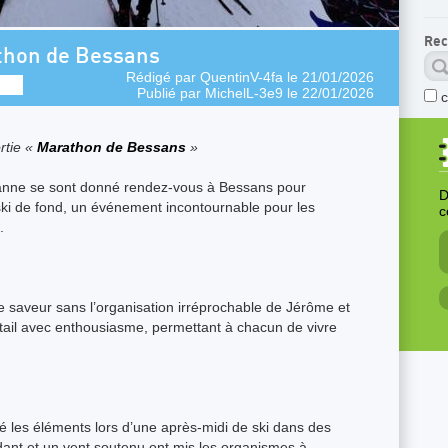
Rec
thon de Bessans
Rédigé par
QuentinV-4fa
le 21/01/2026
Publié par
MichelL-3e9
le 22/01/2026
rtie «
Marathon de Bessans
»
anne se sont donné rendez-vous à Bessans pour
D
ski de fond, un événement incontournable pour les
c
.
 saveur sans l’organisation irréprochable de Jérôme et
tail avec enthousiasme, permettant à chacun de vivre
avé les éléments lors d’une après-midi de ski dans des
dant et un vent soutenu ont mis les organismes à