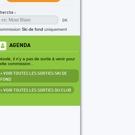
herche :
commission
Ski de fond
uniquement
AGENDA
ésolé, il n'y a pas de sortie à venir pour
ette commission...
> VOIR TOUTES LES SORTIES SKI DE
FOND
> VOIR TOUTES LES SORTIES DU CLUB