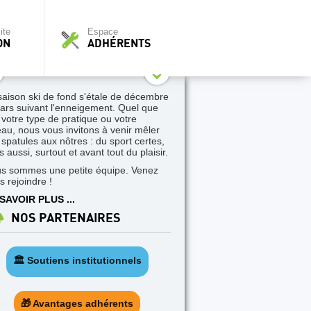
ite
Espace
ON
ADHÉRENTS
saison ski de fond s'étale de décembre
ars suivant l'enneigement. Quel que
t votre type de pratique ou votre
eau, nous vous invitons à venir mêler
 spatules aux nôtres : du sport certes,
 aussi, surtout et avant tout du plaisir.
s sommes une petite équipe. Venez
s rejoindre !
SAVOIR PLUS ...
NOS PARTENAIRES
🏛️ Soutiens institutionnels
🎁 Avantages adhérents