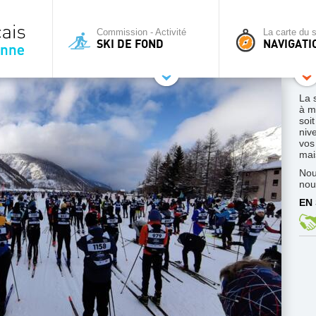
Commission - Activité
La carte du s
SKI DE FOND
NAVIGATI
La 
à m
soi
niv
vos
mais
Nou
nou
EN 