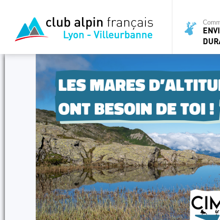
Commi
ENV
DUR