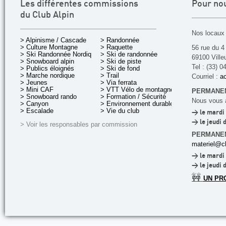
Les différentes commissions
Pour no
du Club Alpin
Nos locaux 
> Alpinisme / Cascade
> Randonnée
> Culture Montagne
> Raquette
56 rue du 4
> Ski Randonnée Nordique
> Ski de randonnée
69100 Ville
> Snowboard alpin
> Ski de piste
Tel : (33) 0
> Publics éloignés
> Ski de fond
> Marche nordique
> Trail
Courriel :
ac
> Jeunes
> Via ferrata
> Mini CAF
> VTT Vélo de montagne
PERMANEN
> Snowboard rando
> Formation / Sécurité
Nous vous a
> Canyon
> Environnement durable
> Escalade
> Vie du club
> le mardi 
> le jeudi 
> Voir les responsables par commission
PERMANE
materiel@cl
> le mardi 
> le jeudi 
🚧
UN PR