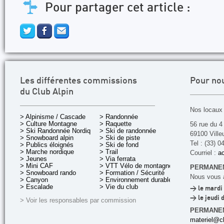
Pour partager cet article :
Les différentes commissions
Pour no
du Club Alpin
Nos locaux 
> Alpinisme / Cascade
> Randonnée
> Culture Montagne
> Raquette
56 rue du 4
> Ski Randonnée Nordique
> Ski de randonnée
69100 Ville
> Snowboard alpin
> Ski de piste
Tel : (33) 0
> Publics éloignés
> Ski de fond
> Marche nordique
> Trail
Courriel :
ac
> Jeunes
> Via ferrata
> Mini CAF
> VTT Vélo de montagne
PERMANEN
> Snowboard rando
> Formation / Sécurité
Nous vous a
> Canyon
> Environnement durable
> Escalade
> Vie du club
> le mardi 
> le jeudi 
> Voir les responsables par commission
PERMANE
materiel@cl