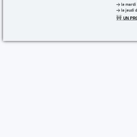
> le mardi 
> le jeudi 
🚧
UN PR