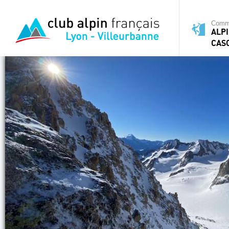
Commi
ALPI
CAS