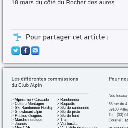
18 mars du côté du Rocher des aures .
Pour partager cet article :
Les différentes commissions
Pour no
du Club Alpin
Nos locaux 
> Alpinisme / Cascade
> Randonnée
> Culture Montagne
> Raquette
56 rue du 4
> Ski Randonnée Nordique
> Ski de randonnée
69100 Ville
> Snowboard alpin
> Ski de piste
Tel : (33) 0
> Publics éloignés
> Ski de fond
> Marche nordique
> Trail
Courriel :
ac
> Jeunes
> Via ferrata
> Mini CAF
> VTT Vélo de montagne