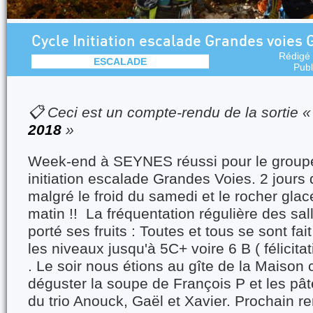
Cycle Initiation escalade Grandes voies 
Rédigé
ESCALADE
Publ
📋 Ceci est un compte-rendu de la sortie 
2018
»
Week-end à SEYNES réussi pour le groupe
initiation escalade Grandes Voies. 2 jours
malgré le froid du samedi et le rocher gl
matin !! La fréquentation régulière des sal
porté ses fruits : Toutes et tous se sont fai
les niveaux jusqu'à 5C+ voire 6 B ( félicitat
. Le soir nous étions au gîte de la Maison 
déguster la soupe de François P et les pât
du trio Anouck, Gaël et Xavier. Prochain r