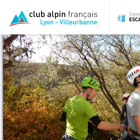
Commi
ESC