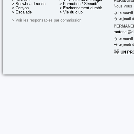
PERMANEN
> Snowboard rando
> Formation / Sécurité
Nous vous a
> Canyon
> Environnement durable
> Escalade
> Vie du club
> le mardi 
> le jeudi 
> Voir les responsables par commission
PERMANE
materiel@cl
> le mardi 
> le jeudi 
🚧
UN PR