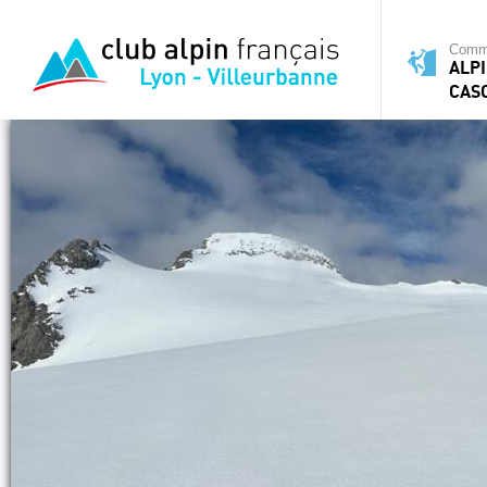
Commi
ALPI
CAS