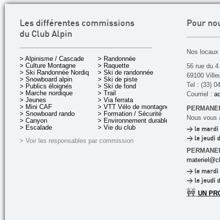
Les différentes commissions
Pour no
du Club Alpin
Nos locaux 
> Alpinisme / Cascade
> Randonnée
> Culture Montagne
> Raquette
56 rue du 4
> Ski Randonnée Nordique
> Ski de randonnée
69100 Ville
> Snowboard alpin
> Ski de piste
Tel : (33) 0
> Publics éloignés
> Ski de fond
> Marche nordique
> Trail
Courriel :
ac
> Jeunes
> Via ferrata
> Mini CAF
> VTT Vélo de montagne
PERMANEN
> Snowboard rando
> Formation / Sécurité
Nous vous a
> Canyon
> Environnement durable
> Escalade
> Vie du club
> le mardi 
> le jeudi 
> Voir les responsables par commission
PERMANE
materiel@cl
> le mardi 
> le jeudi 
🚧
UN PR